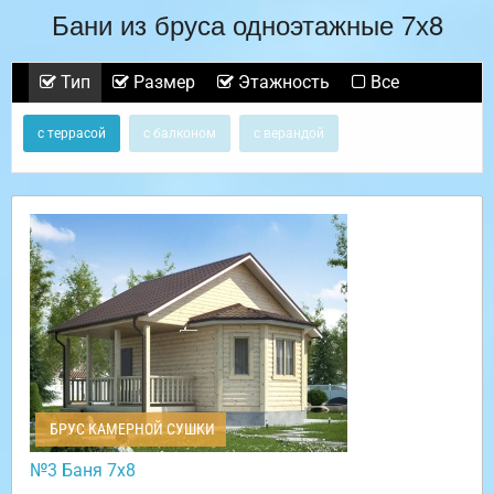
Бани из бруса одноэтажные 7х8
Тип
Размер
Этажность
Все
с террасой
с балконом
с верандой
БРУС КАМЕРНОЙ СУШКИ
№3 Баня 7х8