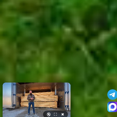
🔇
⛶
✖