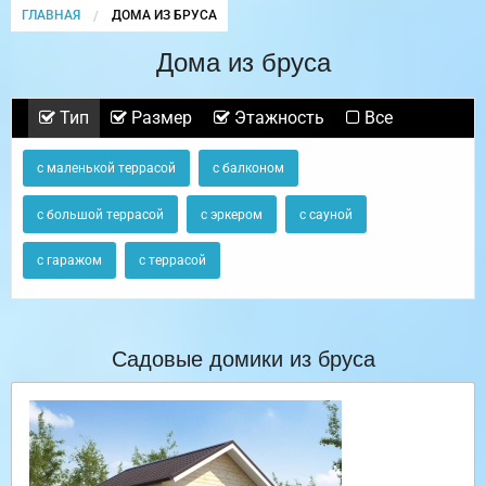
ГЛАВНАЯ
CURRENT:
ДОМА ИЗ БРУСА
Дома из бруса
Тип
Размер
Этажность
Все
с маленькой террасой
с балконом
с большой террасой
с эркером
с сауной
с гаражом
с террасой
Садовые домики из бруса