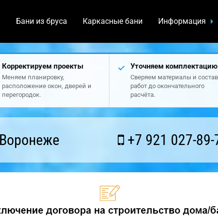
а
Бани из бруса
Каркасные бани
Информация
Корректируем проекты
Уточняем комплектацию
Меняем планировку,
Сверяем материалы и состав
расположение окон, дверей и
работ до окончательного
перегородок.
расчёта.
 Воронеже
+7 921 027-89-