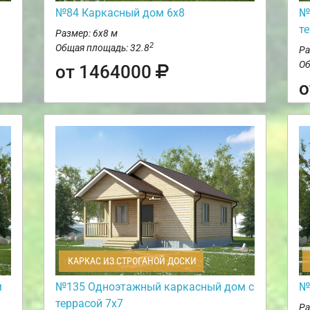
№84 Каркасный дом 6х8
№
т
Размер: 6х8 м
2
Общая площадь: 32.8
Ра
Об
от 1464000
о
КАРКАС ИЗ СТРОГАНОЙ ДОСКИ
м
№135 Одноэтажный каркасный дом с
№
террасой 7х7
Ра