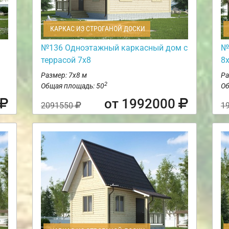
КАРКАС ИЗ СТРОГАНОЙ ДОСКИ
№136 Одноэтажный каркасный дом с
№
террасой 7х8
8
Размер: 7х8 м
Ра
2
Общая площадь: 50
Об
от 1992000
2091550
1