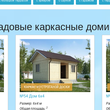
с большой террасой
с эркером
с сауной
с гаражом
с тер
адовые каркасные доми
КАРКАС ИЗ СТРОГАНОЙ ДОСКИ
№54 Дом 6х4
№
Размер: 6х4 м
Ра
2
Общая площадь:
Об