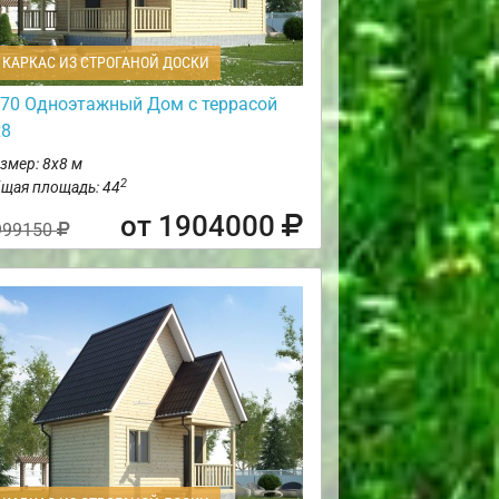
КАРКАС ИЗ СТРОГАНОЙ ДОСКИ
70 Одноэтажный Дом с террасой
х8
змер: 8х8 м
2
щая площадь: 44
от 1904000
999150