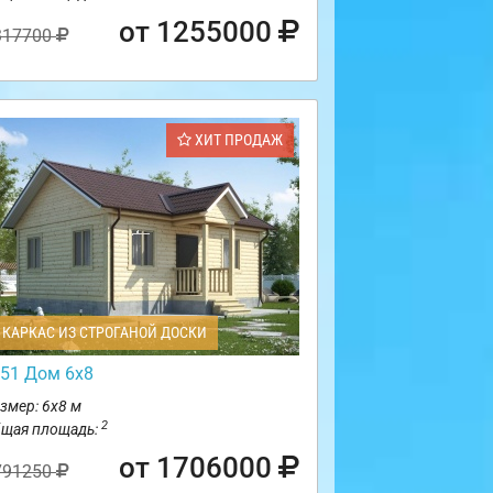
от 1255000
317700
ХИТ ПРОДАЖ
КАРКАС ИЗ СТРОГАНОЙ ДОСКИ
51 Дом 6х8
змер: 6х8 м
2
щая площадь:
от 1706000
791250