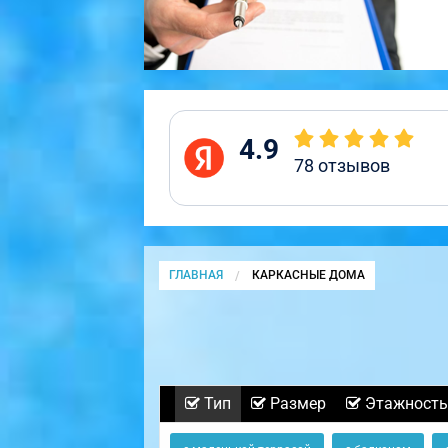
4.9
78
отзывов
ГЛАВНАЯ
CURRENT:
КАРКАСНЫЕ ДОМА
Тип
Размер
Этажность