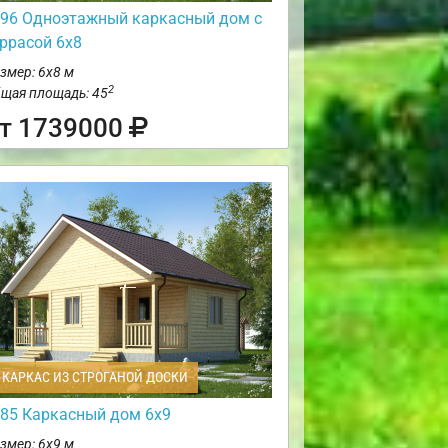
96 Одноэтажный каркасный дом с
еррасой 6х8
змер: 6х8 м
2
щая площадь: 45
т 1739000
КАРКАС ИЗ СТРОГАНОЙ ДОСКИ
85 Каркасный дом 6х9
змер: 6х9 м