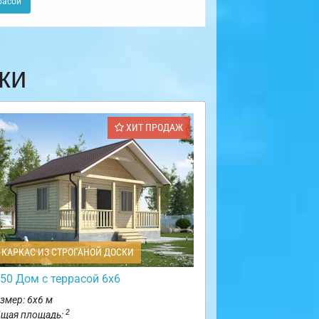
расой
ки
ХИТ ПРОДАЖ
КАРКАС ИЗ СТРОГАНОЙ ДОСКИ
50 Дом с террасой 6х6
змер: 6х6 м
2
щая площадь: