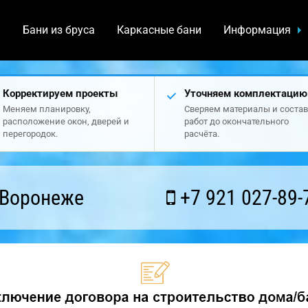
а
Бани из бруса
Каркасные бани
Информация
Корректируем проекты
Уточняем комплектацию
Меняем планировку,
Сверяем материалы и состав
расположение окон, дверей и
работ до окончательного
перегородок.
расчёта.
 Воронеже
+7 921 027-89-