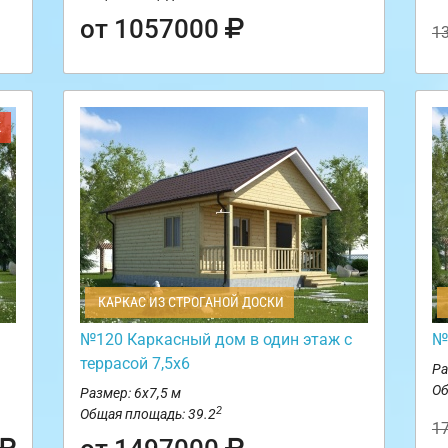
от 1057000
1
Ж
КАРКАС ИЗ СТРОГАНОЙ ДОСКИ
№120 Каркасный дом в один этаж с
№
террасой 7,5х6
Ра
Об
Размер: 6х7,5 м
2
Общая площадь: 39.2
1