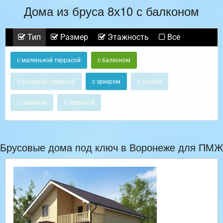
Дома из бруса 8х10 с балконом
Тип
Размер
Этажность
Все
с маленькой террасой
с балконом
с большой террасой
с эркером
с сауной
с гаражом
с террасой
Брусовые дома под ключ в Воронеже для ПМЖ