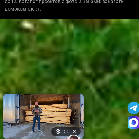
дачи. Каталог проектов с фото и ценами: заказать
домокомплект.
🔇
⛶
✖