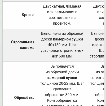
Двускатная, ломаная
Двуска
или вальмовая в
или 
Крыша
соответствии с
соо
проектом.
п
Выполнена из обрезной
Выполне
доски
камерной сушки
доски
Стропильная
40х150 мм. Шаг
влажно
система
установки стропильных
Шаг
ног 600 мм.
стропиль
Выполняется
Вы
из обрезной доски
из об
камерной сушки
естеств
толщиной 20-22 мм. Шаг
толщино
крепления
к
обрешетки 300 мм.
обреш
Обрешётка
Контробрешётка
Конт