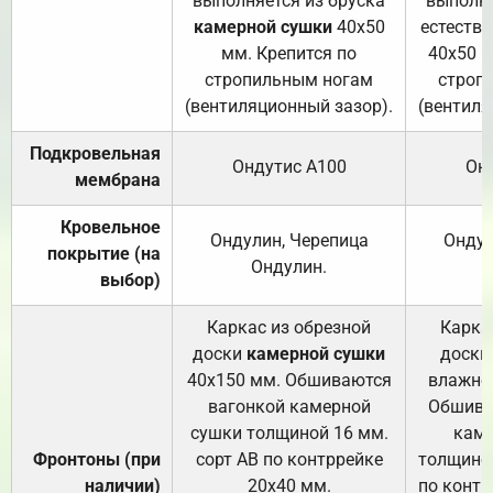
выполняется из бруска
выполня
камерной сушки
40х50
естеств
мм. Крепится по
40х50 м
стропильным ногам
строп
(вентиляционный зазор).
(вентиля
Подкровельная
Ондутис А100
Он
мембрана
Кровельное
Ондулин, Черепица
Ондул
покрытие (на
Ондулин.
выбор)
Каркас из обрезной
Карка
доски
камерной сушки
доски
40х150 мм. Обшиваются
влажно
вагонкой камерной
Обшива
сушки толщиной 16 мм.
каме
Фронтоны (при
сорт АВ по контррейке
толщиной
наличии)
20х40 мм.
по контр