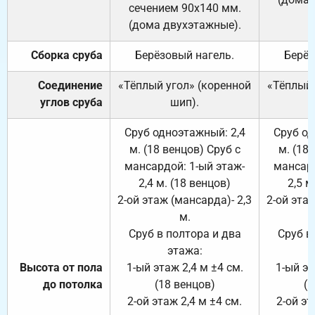
сечением 90х140 мм.
(дома двухэтажные).
Сборка сруба
Берёзовый нагель.
Берёз
Соединение
«Тёплый угол» (коренной
«Тёплый 
углов сруба
шип).
Сруб одноэтажный: 2,4
Сруб од
м. (18 венцов) Сруб с
м. (18
мансардой: 1-ый этаж-
мансард
2,4 м. (18 венцов)
2,5 м
2-ой этаж (мансарда)- 2,3
2-ой этаж
м.
Сруб в полтора и два
Сруб в
этажа:
Высота от пола
1-ый этаж 2,4 м ±4 см.
1-ый эт
до потолка
(18 венцов)
(1
2-ой этаж 2,4 м ±4 см.
2-ой эт