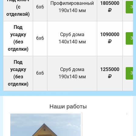
Профилированный
1805000
(с
6х6
За
190х140 мм
отделкой)
Под
усадку
Cруб дома
1090000
6х6
За
(без
140х140 мм
отделки)
Под
усадку
Cруб дома
1255000
6х6
За
(без
190х140 мм
отделки)
Наши работы