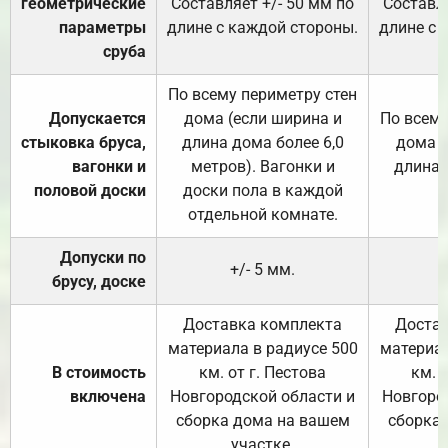
геометрические
Составляет +/- 50 мм по
Составля
параметры
длине с каждой стороны.
длине с 
сруба
По всему периметру стен
Допускается
дома (если ширина и
По всему
стыковка бруса,
длина дома более 6,0
дома (
вагонки и
метров). Вагонки и
длина 
половой доски
доски пола в каждой
отдельной комнате.
Допуски по
+/- 5 мм.
брусу, доске
Доставка комплекта
Достав
материала в радиусе 500
материал
В стоимость
км. от г. Пестова
км. 
включена
Новгородской области и
Новгоро
сборка дома на вашем
сборка
участке.