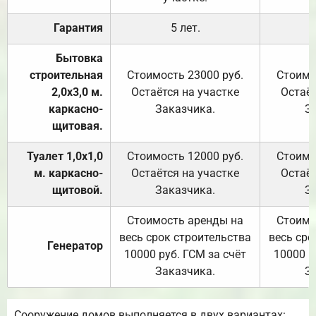
Гарантия
5 лет.
Бытовка
строительная
Стоимость 23000 руб.
Стоимо
2,0х3,0 м.
Остаётся на участке
Остаёт
каркасно-
Заказчика.
З
щитовая.
Туалет 1,0х1,0
Стоимость 12000 руб.
Стоимо
м. каркасно-
Остаётся на участке
Остаёт
щитовой.
Заказчика.
З
Стоимость аренды на
Стоимо
весь срок строительства
весь сро
Генератор
10000 руб. ГСМ за счёт
10000 р
Заказчика.
З
Сооружение домов выполняется в двух вариантах: