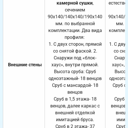
камерной сушки
,
естестве
сечением
с
90х140/140х140/190х140
90х140/
мм. по выбранной
мм. 
комплектации. Два вида
комплек
профиля:
п
1. С двух сторон, прямой
1. С дву
со снятой фаской. 2.
со сня
Снаружи под «блок-
Снару
Внешние стены
хаус», внутри прямой.
хаус», 
Высота сруба: Сруб
Высот
одноэтажный- 18 венцов
одноэта
Сруб с мансардой- 18
Сруб с
венцов
Сруб в 1,5 этажа- 18
Сруб в
венцов, далее каркас с
венцов,
внешней отделкой
внеш
имитацией бруса.
имит
Сруб в 2 этажа- 37
Сруб 