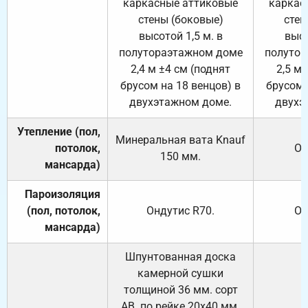
каркасные аттиковые
каркас
стены (боковые)
стен
высотой 1,5 м. в
высо
полутораэтажном доме
полутор
2,4 м ±4 см (поднят
2,5 м 
брусом на 18 венцов) в
брусом 
двухэтажном доме.
двухэ
Утепление (пол,
Минеральная вата
Knauf
потолок,
От
150
мм.
мансарда)
Пароизоляция
(пол, потолок,
Ондутис
R70
.
От
мансарда)
Шпунтованная доска
камерной сушки
толщиной 36 мм. сорт
АВ. по рейке 20х40 мм.