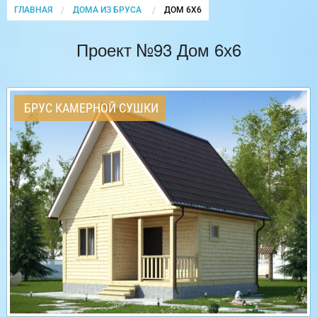
ГЛАВНАЯ
ДОМА ИЗ БРУСА
CURRENT:
ДОМ 6Х6
Проект №93 Дом 6х6
БРУС КАМЕРНОЙ СУШКИ