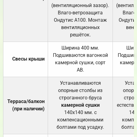
(вентиляционный зазор).
(вентиля
Влаго-ветрозащита
Влаго
Ондутис А100. Монтаж
Ондути
вентиляционных
вент
решёток.
Ширина 400 мм.
Шир
Подшиваются вагонкой
Подшива
Свесы крыши
камерной сушки, сорт
камерн
АВ.
Устанавливаются
Уста
опорные столбы из
опорн
строганного бруса
строг
Терраса/балкон
камерной сушки
естеств
(при наличии)
140х140 мм. с
140
компенсационными
компе
болтами под усадку.
болтам