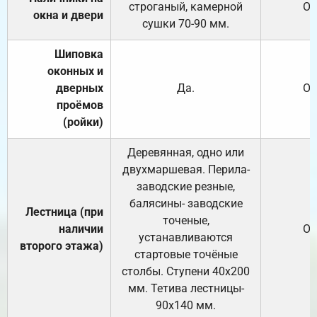
строганый, камерной
От
окна и двери
сушки 70-90 мм.
Шиповка
оконных и
дверных
Да.
От
проёмов
(ройки)
Деревянная, одно или
двухмаршевая. Перила-
заводские резные,
балясины- заводские
Лестница (при
точеные,
наличии
От
устанавливаются
второго этажа)
стартовые точёные
столбы. Ступени 40х200
мм. Тетива лестницы-
90х140 мм.