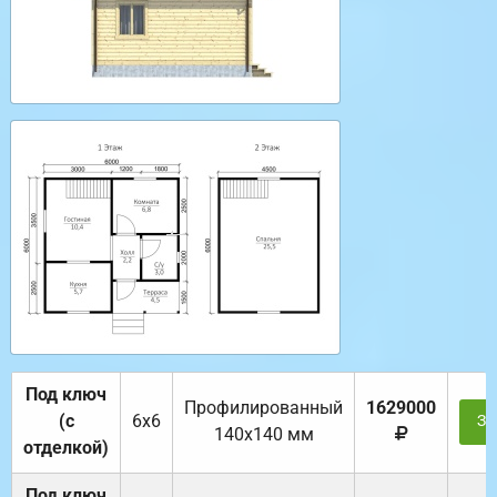
Под ключ
Профилированный
1629000
(с
6х6
За
140х140 мм
отделкой)
Под ключ