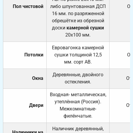
Пол чистовой
либо шпунтованная ДСП
От
16 мм. по разряженной
обрешётке из обрезной
доски
камерной сушки
20х100 мм.
Евровагонка камерной
Потолки
сушки толщиной 12,5
От
мм. сорт АВ.
Деревянные, двойного
Окна
От
остекления.
Входная- металлическая,
утеплённая (Россия).
Двери
От
Межкомнатные-
филёнчатые.
Наличник деревянный,
Наличники на