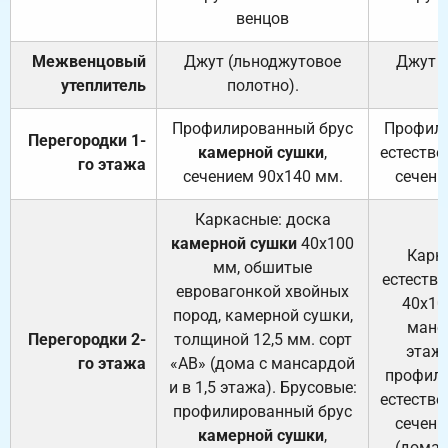
венцов
Межвенцовый
Джут (льноджутовое
Джут 
утеплитель
полотно).
п
Профилированный брус
Профили
Перегородки 1-
камерной сушки
,
естестве
го этажа
сечением 90х140 мм.
сечени
Каркасные: доска
камерной сушки
40х100
Карк
мм, обшитые
естеств
евровагонкой хвойных
40х10
пород, камерной сушки,
манса
Перегородки 2-
толщиной 12,5 мм. сорт
этажа
го этажа
«АВ» (дома с мансардой
профили
и в 1,5 этажа). Брусовые:
естестве
профилированный брус
сечени
камерной сушки
,
(дома 