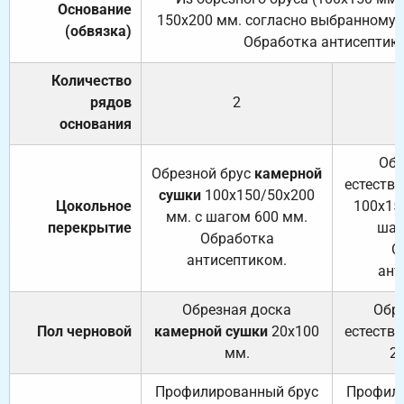
Основание
150х200 мм. согласно выбранному с
(обвязка)
Обработка антисептик
Количество
рядов
2
основания
Обр
Обрезной брус
камерной
естеств
сушки
100х150/50х200
Цокольное
100х15
мм. с шагом 600 мм.
перекрытие
шаг
Обработка
О
антисептиком.
ант
Обрезная доска
Обр
Пол черновой
камерной сушки
20х100
естеств
мм.
2
Профилированный брус
Профили