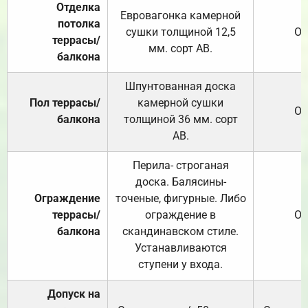
Отделка
Евровагонка камерной
потолка
сушки толщиной 12,5
От
террасы/
мм. сорт АВ.
балкона
Шпунтованная доска
Пол террасы/
камерной сушки
От
балкона
толщиной 36 мм. сорт
АВ.
Перила- строганая
доска. Балясины-
Ограждение
точеные, фигурные. Либо
террасы/
ограждение в
От
балкона
скандинавском стиле.
Устанавливаются
ступени у входа.
Допуск на