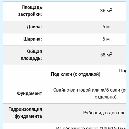
Площадь
2
36 м
застройки:
Длина:
6 м
Ширина:
6 м
Общая
2
58 м
площадь:
Под 
Под ключ (с отделкой)
Свайно-винтовой или ж/б сваи (р
Фундамент
отдельно).
Гидроизоляция
Рубероид в два слоя
фундамента
Из обрезного бруса (100х150 мм.