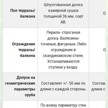
Шпунтованная доска
Пол террасы/
камерной сушки
От
балкона
толщиной 36 мм. сорт
АВ.
Перила- строганая
доска. Балясины-
Ограждение
точеные, фигурные. Либо
террасы/
ограждение в
От
балкона
скандинавском стиле.
Устанавливаются
ступени у входа.
Допуск на
геометрические
Составляет +/- 50 мм по
Составля
параметры
длине с каждой стороны.
длине с 
сруба
По всему периметру стен