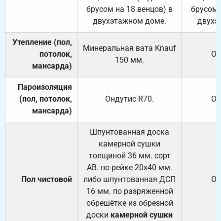
брусом на 18 венцов) в
брусом 
двухэтажном доме.
двухэ
Утепление (пол,
Минеральная вата
Knauf
потолок,
От
150
мм.
мансарда)
Пароизоляция
(пол, потолок,
Ондутис
R70
.
От
мансарда)
Шпунтованная доска
камерной сушки
толщиной 36 мм. сорт
АВ. по рейке 20х40 мм.
Пол чистовой
либо шпунтованная ДСП
От
16 мм. по разряженной
обрешётке из обрезной
доски
камерной сушки