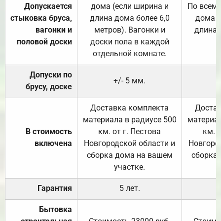
Допускается
дома (если ширина и
По всему
стыковка бруса,
длина дома более 6,0
дома (
вагонки и
метров). Вагонки и
длина 
половой доски
доски пола в каждой
отдельной комнате.
Допуски по
+/- 5 мм.
брусу, доске
Доставка комплекта
Достав
материала в радиусе 500
материал
В стоимость
км. от г. Пестова
км. 
включена
Новгородской области и
Новгоро
сборка дома на вашем
сборка
участке.
Гарантия
5 лет.
Бытовка