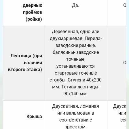
дверных
Да.
От
проёмов
(ройки)
Деревянная, одно или
двухмаршевая. Перила-
заводские резные,
балясины- заводские
Лестница (при
точеные,
наличии
От
устанавливаются
второго этажа)
стартовые точёные
столбы. Ступени 40х200
мм. Тетива лестницы-
90х140 мм.
Двускатная, ломаная
Двуска
или вальмовая в
или 
Крыша
соответствии с
соо
проектом.
п