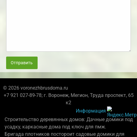
Отправить
© 2026 voronezhbrusdoma.ru
+7 921 027-89-78; г. Воронеж, Мегион, Труда проспект, 65
к2
Информация
Строительство деревянных домов: Дачные домики под
усадку, каркасные дома под ключ для пмж.
Бригада плотников постороит садовые домики для