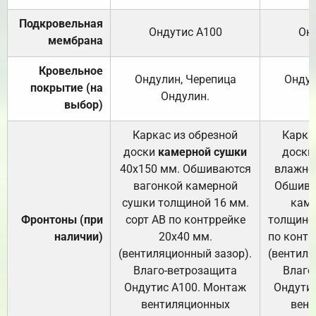
Подкровельная
Ондутис А100
Он
мембрана
Кровельное
Ондулин, Черепица
Ондул
покрытие (на
Ондулин.
выбор)
Каркас из обрезной
Карка
доски
камерной сушки
доски
40х150 мм. Обшиваются
влажно
вагонкой камерной
Обшива
сушки толщиной 16 мм.
каме
Фронтоны (при
сорт АВ по контррейке
толщиной
наличии)
20х40 мм.
по контр
(вентиляционный зазор).
(вентиля
Влаго-ветрозащита
Влаго
Ондутис А100. Монтаж
Ондути
вентиляционных
вент