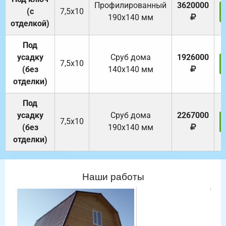
Профилированный
3620000
(с
7,5х10
190х140 мм
отделкой)
Под
усадку
Cруб дома
1926000
7,5х10
(без
140х140 мм
отделки)
Под
усадку
Cруб дома
2267000
7,5х10
(без
190х140 мм
отделки)
Наши работы