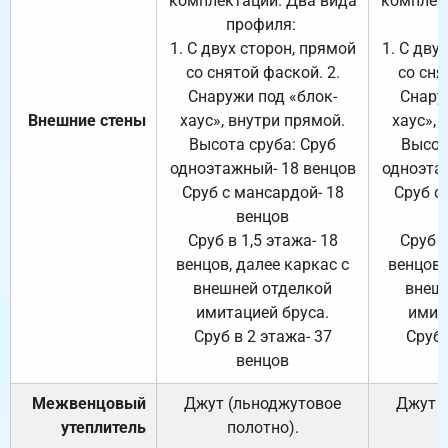
комплектации. Два вида
комплек
профиля:
п
1. С двух сторон, прямой
1. С дву
со снятой фаской. 2.
со сня
Снаружи под «блок-
Снару
Внешние стены
хаус», внутри прямой.
хаус», 
Высота сруба: Сруб
Высот
одноэтажный- 18 венцов
одноэта
Сруб с мансардой- 18
Сруб с
венцов
Сруб в 1,5 этажа- 18
Сруб в
венцов, далее каркас с
венцов,
внешней отделкой
внеш
имитацией бруса.
имит
Сруб в 2 этажа- 37
Сруб 
венцов
Межвенцовый
Джут (льноджутовое
Джут 
утеплитель
полотно).
п