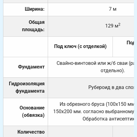
Ширина:
7 м
Общая
2
129 м
площадь:
Под 
Под ключ (с отделкой)
Свайно-винтовой или ж/б сваи (р
Фундамент
отдельно).
Гидроизоляция
Рубероид в два слоя
фундамента
Из обрезного бруса (100х150 мм.
Основание
150х200 мм. согласно выбранному с
(обвязка)
Обработка антисептик
Количество