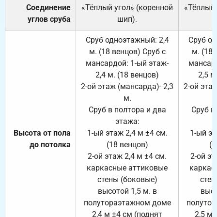
Соединение
«Тёплый угол» (коренной
«Тёплый 
углов сруба
шип).
Сруб одноэтажный: 2,4
Сруб од
м. (18 венцов) Сруб с
м. (18
мансардой: 1-ый этаж-
мансард
2,4 м. (18 венцов)
2,5 м
2-ой этаж (мансарда)- 2,3
2-ой этаж
м.
Сруб в полтора и два
Сруб в
этажа:
Высота от пола
1-ый этаж 2,4 м ±4 см.
1-ый эт
до потолка
(18 венцов)
(1
2-ой этаж 2,4 м ±4 см.
2-ой эт
каркасные аттиковые
каркас
стены (боковые)
стен
высотой 1,5 м. в
высо
полутораэтажном доме
полутор
2,4 м ±4 см (поднят
2,5 м 