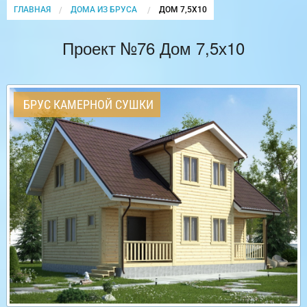
ГЛАВНАЯ
ДОМА ИЗ БРУСА
CURRENT:
ДОМ 7,5Х10
Проект №76 Дом 7,5х10
БРУС КАМЕРНОЙ СУШКИ