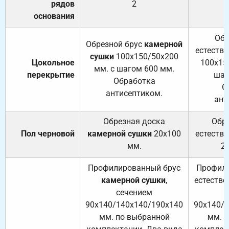
рядов
2
основания
Обр
Обрезной брус
камерной
естеств
сушки
100х150/50х200
Цокольное
100х15
мм. с шагом 600 мм.
перекрытие
шаг
Обработка
О
антисептиком.
ант
Обрезная доска
Обр
Пол черновой
камерной сушки
20х100
естеств
мм.
2
Профилированный брус
Профили
камерной сушки
,
естестве
сечением
с
90х140/140х140/190х140
90х140/
мм. по выбранной
мм. 