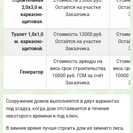
строительная
Стоимость 23000 руб.
Стоимо
2,0х3,0 м.
Остаётся на участке
Остаёт
каркасно-
Заказчика.
З
щитовая.
Туалет 1,0х1,0
Стоимость 12000 руб.
Стоимо
м. каркасно-
Остаётся на участке
Остаёт
щитовой.
Заказчика.
З
Стоимость аренды на
Стоимо
весь срок строительства
весь сро
Генератор
10000 руб. ГСМ за счёт
10000 р
Заказчика.
З
Сооружение домов выполняется в двух вариантах:
под усадку, когда дом отстаивается в течение
некоторого времени и под ключ.
В зимнее время лучше строить дом из зимнего леса,