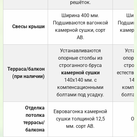
решёток.
Ширина 400 мм.
Шир
Подшиваются вагонкой
Подшива
Свесы крыши
камерной сушки, сорт
камерн
АВ.
Устанавливаются
Уста
опорные столбы из
опорн
строганного бруса
строг
Терраса/балкон
камерной сушки
естеств
(при наличии)
140х140 мм. с
140
компенсационными
компе
болтами под усадку.
болтам
Отделка
Евровагонка камерной
потолка
сушки толщиной 12,5
От
террасы/
мм. сорт АВ.
балкона