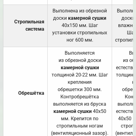
Выполнена из обрезной
Выполне
доски
камерной сушки
доски
Стропильная
40х150 мм. Шаг
влажно
система
установки стропильных
Шаг
ног 600 мм.
стропиль
Выполняется
Вы
из обрезной доски
из об
камерной сушки
естеств
толщиной 20-22 мм. Шаг
толщино
крепления
к
обрешетки 300 мм.
обреш
Обрешётка
Контробрешётка
Конт
выполняется из бруска
выполня
камерной сушки
40х50
естеств
мм. Крепится по
40х50 м
стропильным ногам
строп
(вентиляционный зазор).
(вентиля