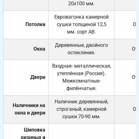
20х100 мм.
Евровагонка камерной
Потолки
сушки толщиной 12,5
От
мм. сорт АВ.
Деревянные, двойного
Окна
От
остекления.
Входная- металлическая,
утеплённая (Россия).
Двери
От
Межкомнатные-
филёнчатые.
Наличник деревянный,
Наличники на
строганый, камерной
От
окна и двери
сушки 70-90 мм.
Шиповка
оконных и