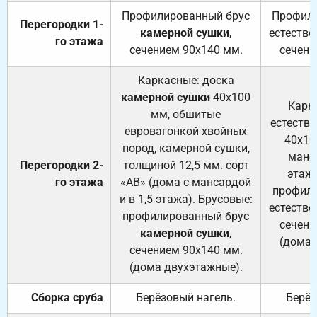
Профилированный брус
Профили
Перегородки 1-
камерной сушки
,
естестве
го этажа
сечением 90х140 мм.
сечени
Каркасные: доска
камерной сушки
40х100
Карк
мм, обшитые
естеств
евровагонкой хвойных
40х10
пород, камерной сушки,
манса
Перегородки 2-
толщиной 12,5 мм. сорт
этажа
го этажа
«АВ» (дома с мансардой
профили
и в 1,5 этажа). Брусовые:
естестве
профилированный брус
сечени
камерной сушки
,
(дома 
сечением 90х140 мм.
(дома двухэтажные).
Сборка сруба
Берёзовый нагель.
Берёз