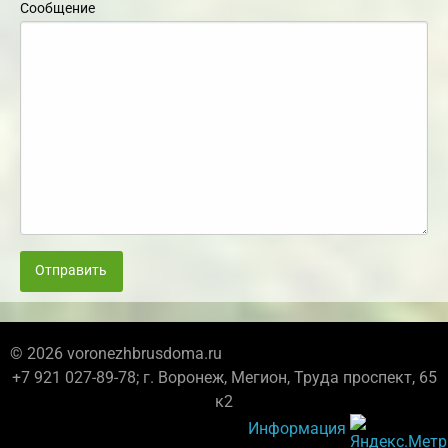
Сообщение
Отправить
© 2026 voronezhbrusdoma.ru
+7 921 027-89-78; г. Воронеж, Мегион, Труда проспект, 65
к2
Информация