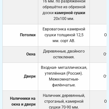
16 мм. по разряженной
обрешётке из обрезной
доски
камерной сушки
20х100 мм.
Евровагонка камерной
Потолки
сушки толщиной 12,5
От
мм. сорт АВ.
Деревянные, двойного
Окна
От
остекления.
Входная- металлическая,
утеплённая (Россия).
Двери
От
Межкомнатные-
филёнчатые.
Наличник деревянный,
Наличники на
строганый, камерной
От
окна и двери
сушки 70-90 мм.