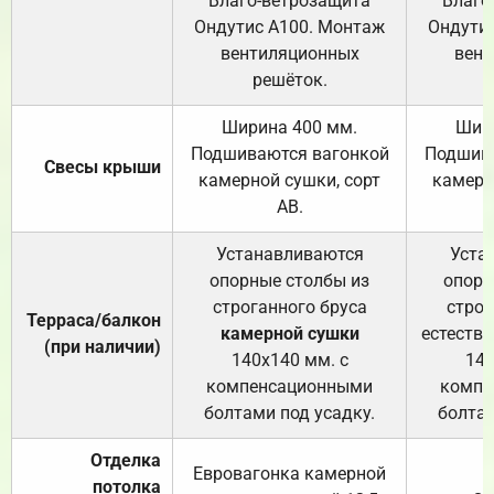
Влаго-ветрозащита
Влаго
Ондутис А100. Монтаж
Ондути
вентиляционных
вент
решёток.
Ширина 400 мм.
Шир
Подшиваются вагонкой
Подшива
Свесы крыши
камерной сушки, сорт
камерн
АВ.
Устанавливаются
Уста
опорные столбы из
опорн
строганного бруса
строг
Терраса/балкон
камерной сушки
естеств
(при наличии)
140х140 мм. с
140
компенсационными
компе
болтами под усадку.
болтам
Отделка
Евровагонка камерной
потолка