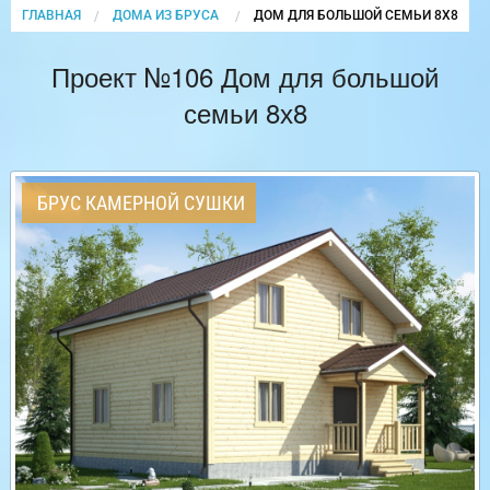
ГЛАВНАЯ
ДОМА ИЗ БРУСА
CURRENT:
ДОМ ДЛЯ БОЛЬШОЙ СЕМЬИ 8Х8
Проект №106 Дом для большой
семьи 8х8
БРУС КАМЕРНОЙ СУШКИ