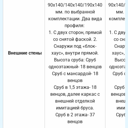
90х140/140х140/190х140
90х140/
мм. по выбранной
мм. 
комплектации. Два вида
комплек
профиля:
п
1. С двух сторон, прямой
1. С дву
со снятой фаской. 2.
со сня
Снаружи под «блок-
Снару
Внешние стены
хаус», внутри прямой.
хаус», 
Высота сруба: Сруб
Высот
одноэтажный- 18 венцов
одноэта
Сруб с мансардой- 18
Сруб с
венцов
Сруб в 1,5 этажа- 18
Сруб в
венцов, далее каркас с
венцов,
внешней отделкой
внеш
имитацией бруса.
имит
Сруб в 2 этажа- 37
Сруб 
венцов