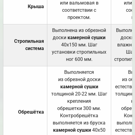
или вальмовая в
или 
Крыша
соответствии с
соо
проектом.
п
Выполнена из обрезной
Выполне
доски
камерной сушки
доски
Стропильная
40х150 мм. Шаг
влажно
система
установки стропильных
Шаг
ног 600 мм.
стропиль
Выполняется
Вы
из обрезной доски
из об
камерной сушки
естеств
толщиной 20-22 мм. Шаг
толщино
крепления
к
обрешетки 300 мм.
обреш
Обрешётка
Контробрешётка
Конт
выполняется из бруска
выполня
камерной сушки
40х50
естеств