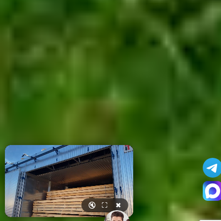
🔇
⛶
✖