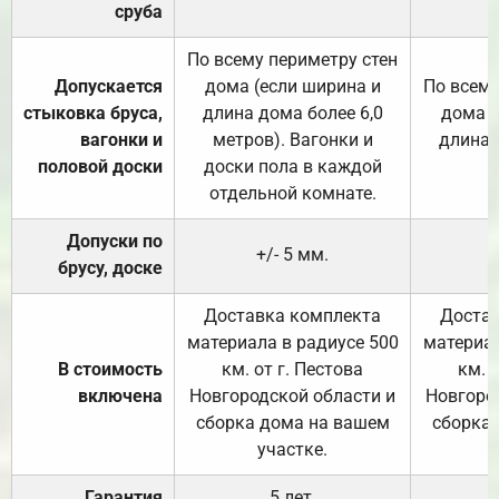
сруба
По всему периметру стен
Допускается
дома (если ширина и
По всему
стыковка бруса,
длина дома более 6,0
дома (
вагонки и
метров). Вагонки и
длина 
половой доски
доски пола в каждой
отдельной комнате.
Допуски по
+/- 5 мм.
брусу, доске
Доставка комплекта
Достав
материала в радиусе 500
материал
В стоимость
км. от г. Пестова
км. 
включена
Новгородской области и
Новгоро
сборка дома на вашем
сборка
участке.
Гарантия
5 лет.