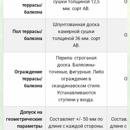
сушки толщиной 12,5
От
террасы/
мм. сорт АВ.
балкона
Шпунтованная доска
Пол террасы/
камерной сушки
От
балкона
толщиной 36 мм. сорт
АВ.
Перила- строганая
доска. Балясины-
Ограждение
точеные, фигурные. Либо
террасы/
ограждение в
От
балкона
скандинавском стиле.
Устанавливаются
ступени у входа.
Допуск на
геометрические
Составляет +/- 50 мм по
Составля
параметры
длине с каждой стороны.
длине с 