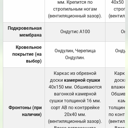
мм. Крепится по
40х50 м
стропильным ногам
строп
(вентиляционный зазор).
(вентиля
Подкровельная
Ондутис А100
Он
мембрана
Кровельное
Ондулин, Черепица
Ондул
покрытие (на
Ондулин.
выбор)
Каркас из обрезной
Карка
доски
камерной сушки
доски
40х150 мм. Обшиваются
влажно
вагонкой камерной
Обшива
сушки толщиной 16 мм.
каме
Фронтоны (при
сорт АВ по контррейке
толщиной
наличии)
20х40 мм.
по контр
(вентиляционный зазор).
(вентиля