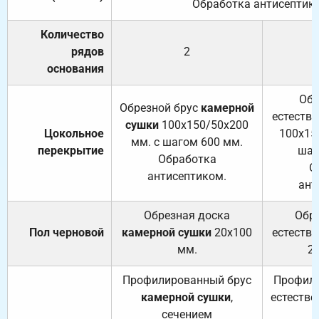
Обработка антисептик
Количество
рядов
2
основания
Обр
Обрезной брус
камерной
естеств
сушки
100х150/50х200
Цокольное
100х15
мм. с шагом 600 мм.
перекрытие
шаг
Обработка
О
антисептиком.
ант
Обрезная доска
Обр
Пол черновой
камерной сушки
20х100
естеств
мм.
2
Профилированный брус
Профили
камерной сушки
,
естестве
сечением
с