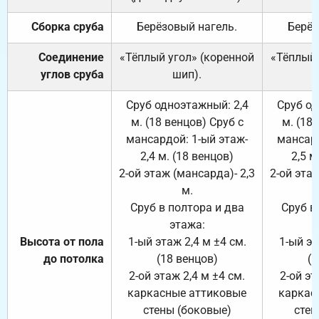
Сборка сруба
Берёзовый нагель.
Берёз
Соединение
«Тёплый угол» (коренной
«Тёплый 
углов сруба
шип).
Сруб одноэтажный: 2,4
Сруб од
м. (18 венцов) Сруб с
м. (18
мансардой: 1-ый этаж-
мансард
2,4 м. (18 венцов)
2,5 м
2-ой этаж (мансарда)- 2,3
2-ой этаж
м.
Сруб в полтора и два
Сруб в
этажа:
Высота от пола
1-ый этаж 2,4 м ±4 см.
1-ый эт
до потолка
(18 венцов)
(1
2-ой этаж 2,4 м ±4 см.
2-ой эт
каркасные аттиковые
каркас
стены (боковые)
стен