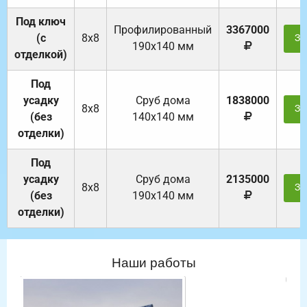
Под ключ
Профилированный
3367000
(с
8х8
За
190х140 мм
отделкой)
Под
усадку
Cруб дома
1838000
8х8
За
(без
140х140 мм
отделки)
Под
усадку
Cруб дома
2135000
8х8
За
(без
190х140 мм
отделки)
Наши работы