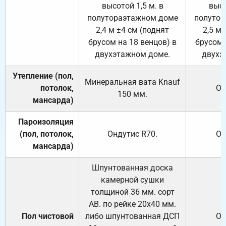
высотой 1,5 м. в
высо
полутораэтажном доме
полутор
2,4 м ±4 см (поднят
2,5 м 
брусом на 18 венцов) в
брусом 
двухэтажном доме.
двухэ
Утепление (пол,
Минеральная вата
Knauf
потолок,
От
150
мм.
мансарда)
Пароизоляция
(пол, потолок,
Ондутис
R70
.
От
мансарда)
Шпунтованная доска
камерной сушки
толщиной 36 мм. сорт
АВ. по рейке 20х40 мм.
Пол чистовой
либо шпунтованная ДСП
От