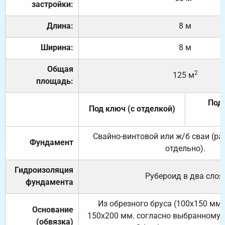
застройки:
Длина:
8 м
Ширина:
8 м
Общая
2
125 м
площадь:
Под 
Под ключ (с отделкой)
Свайно-винтовой или ж/б сваи (р
Фундамент
отдельно).
Гидроизоляция
Рубероид в два слоя
фундамента
Из обрезного бруса (100х150 мм.
Основание
150х200 мм. согласно выбранному с
(обвязка)