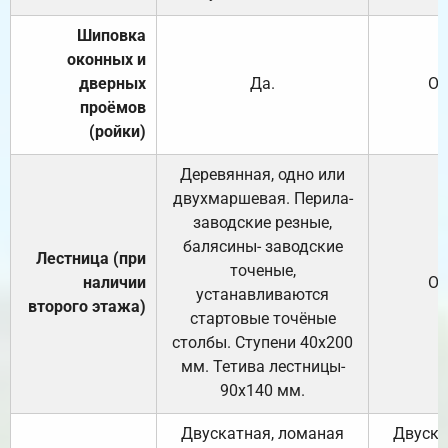
Шиповка
оконных и
дверных
Да.
От
проёмов
(ройки)
Деревянная, одно или
двухмаршевая. Перила-
заводские резные,
балясины- заводские
Лестница (при
точеные,
наличии
От
устанавливаются
второго этажа)
стартовые точёные
столбы. Ступени 40х200
мм. Тетива лестницы-
90х140 мм.
Двускатная, ломаная
Двуска