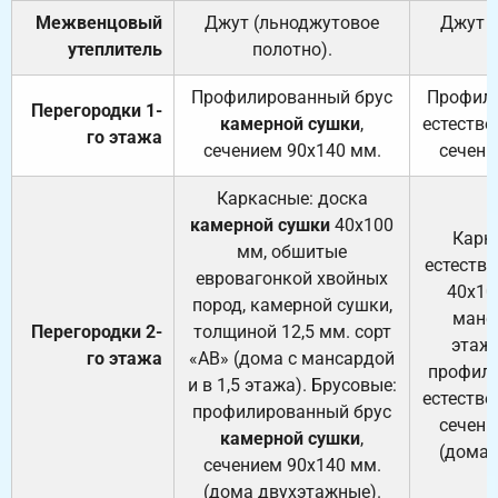
Межвенцовый
Джут (льноджутовое
Джут 
утеплитель
полотно).
п
Профилированный брус
Профили
Перегородки 1-
камерной сушки
,
естестве
го этажа
сечением 90х140 мм.
сечени
Каркасные: доска
камерной сушки
40х100
Карк
мм, обшитые
естеств
евровагонкой хвойных
40х10
пород, камерной сушки,
манса
Перегородки 2-
толщиной 12,5 мм. сорт
этажа
го этажа
«АВ» (дома с мансардой
профили
и в 1,5 этажа). Брусовые:
естестве
профилированный брус
сечени
камерной сушки
,
(дома 
сечением 90х140 мм.
(дома двухэтажные).