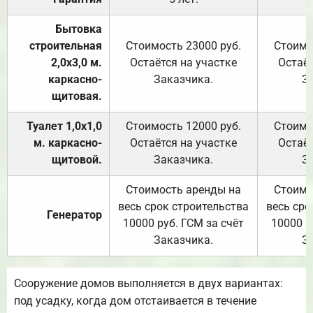
Бытовка
строительная
Стоимость 23000 руб.
Стоимо
2,0х3,0 м.
Остаётся на участке
Остаёт
каркасно-
Заказчика.
З
щитовая.
Туалет 1,0х1,0
Стоимость 12000 руб.
Стоимо
м. каркасно-
Остаётся на участке
Остаёт
щитовой.
Заказчика.
З
Стоимость аренды на
Стоимо
весь срок строительства
весь сро
Генератор
10000 руб. ГСМ за счёт
10000 р
Заказчика.
З
Сооружение домов выполняется в двух вариантах:
под усадку, когда дом отстаивается в течение