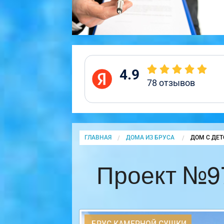
4.9
78
отзывов
ГЛАВНАЯ
ДОМА ИЗ БРУСА
CURRENT:
ДОМ С ДЕТ
Проект №97
БРУС КАМЕРНОЙ СУШКИ