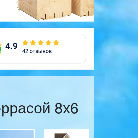
4.9
42
отзывов
еррасой 8х6