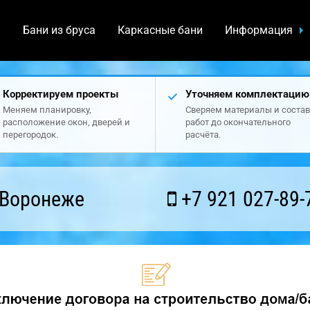
а
Бани из бруса
Каркасные бани
Информация
Корректируем проекты
Уточняем комплектацию
Меняем планировку,
Сверяем материалы и состав
расположение окон, дверей и
работ до окончательного
перегородок.
расчёта.
 Воронеже
+7 921 027-89-