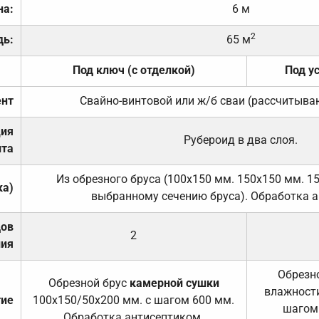
на:
6 м
2
дь:
65 м
Под ключ (с отделкой)
Под у
нт
Свайно-винтовой или ж/б сваи (рассчитыва
ция
Рубероид в два слоя.
та
Из обрезного бруса (100х150 мм. 150х150 мм. 1
ка)
выбранному сечению бруса). Обработка а
дов
2
ния
Обрезно
Обрезной брус
камерной сушки
влажности
тие
100х150/50х200 мм. с шагом 600 мм.
шагом
Обработка антисептиком.