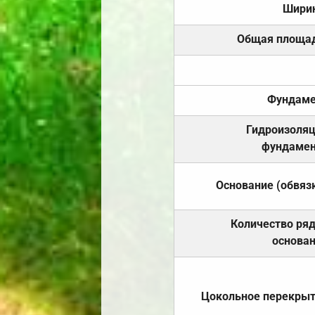
Шири
Общая площа
Фундаме
Гидроизоля
фундамен
Основание (обвяз
Количество ря
основа
Цокольное перекры