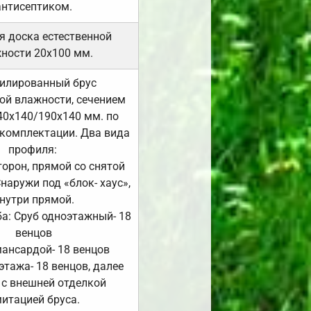
антисептиком.
я доска естественной
ности 20х100 мм.
илированный брус
ой влажности, сечением
40х140/190х140 мм. по
комплектации. Два вида
профиля:
сторон, прямой со снятой
Снаружи под «блок- хаус»,
нутри прямой.
а: Сруб одноэтажный- 18
венцов
мансардой- 18 венцов
 этажа- 18 венцов, далее
 с внешней отделкой
итацией бруса.