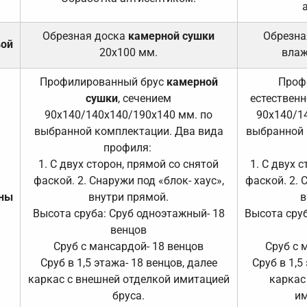
Обрезная доска
камерной сушки
Обрезна
вой
20х100 мм.
влаж
Профилированный брус
камерной
Проф
сушки
, сечением
естественн
90х140/140х140/190х140 мм. по
90х140/1
выбранной комплектации. Два вида
выбранной 
профиля:
1. С двух сторон, прямой со снятой
1. С двух 
фаской. 2. Снаружи под «блок- хаус»,
фаской. 2. 
ены
внутри прямой.
в
Высота сруба: Сруб одноэтажный- 18
Высота сруб
венцов
Сруб с мансардой- 18 венцов
Сруб с 
Сруб в 1,5 этажа- 18 венцов, далее
Сруб в 1,5
каркас с внешней отделкой имитацией
каркас
бруса.
им