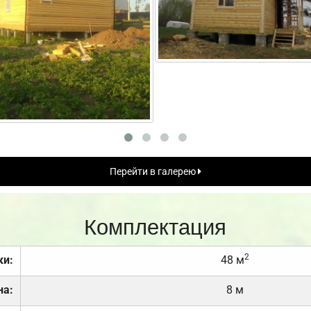
Перейти в галерею
Комплектация
2
ки:
48 м
на:
8 м