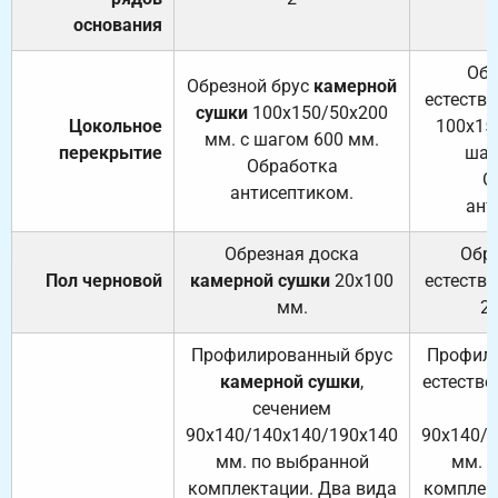
основания
Обр
Обрезной брус
камерной
естеств
сушки
100х150/50х200
Цокольное
100х15
мм. с шагом 600 мм.
перекрытие
шаг
Обработка
О
антисептиком.
ант
Обрезная доска
Обр
Пол черновой
камерной сушки
20х100
естеств
мм.
2
Профилированный брус
Профили
камерной сушки
,
естестве
сечением
с
90х140/140х140/190х140
90х140/
мм. по выбранной
мм. 
комплектации. Два вида
комплек