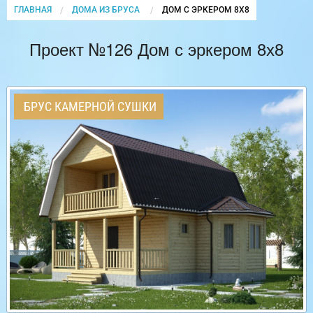
ГЛАВНАЯ
ДОМА ИЗ БРУСА
CURRENT:
ДОМ С ЭРКЕРОМ 8Х8
Проект №126 Дом с эркером 8х8
БРУС КАМЕРНОЙ СУШКИ