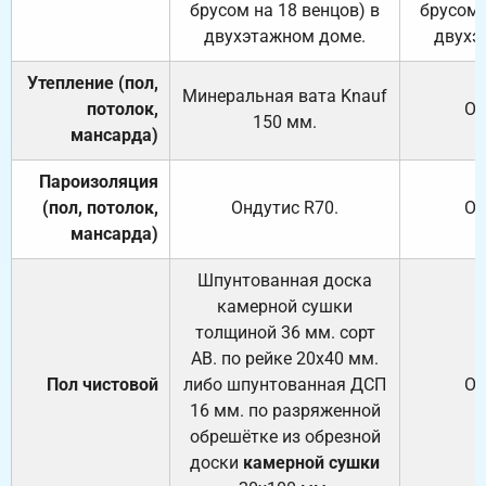
брусом на 18 венцов) в
брусом 
двухэтажном доме.
двухэ
Утепление (пол,
Минеральная вата
Knauf
потолок,
От
150
мм.
мансарда)
Пароизоляция
(пол, потолок,
Ондутис
R70
.
От
мансарда)
Шпунтованная доска
камерной сушки
толщиной 36 мм. сорт
АВ. по рейке 20х40 мм.
Пол чистовой
либо шпунтованная ДСП
От
16 мм. по разряженной
обрешётке из обрезной
доски
камерной сушки