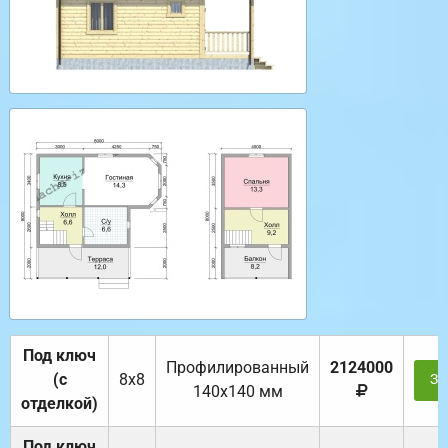
Под ключ
Профилированный
2124000
(с
8х8
За
140х140 мм
отделкой)
Под ключ