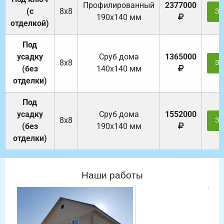
Профилированный
2377000
(с
8х8
За
190х140 мм
отделкой)
Под
усадку
Cруб дома
1365000
8х8
За
(без
140х140 мм
отделки)
Под
усадку
Cруб дома
1552000
8х8
За
(без
190х140 мм
отделки)
Наши работы