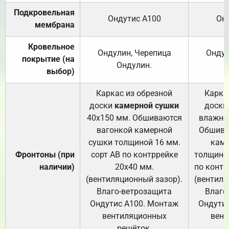
Подкровельная
Ондутис А100
Он
мембрана
Кровельное
Ондулин, Черепица
Ондул
покрытие (на
Ондулин.
выбор)
Каркас из обрезной
Карка
доски
камерной сушки
доски
40х150 мм. Обшиваются
влажно
вагонкой камерной
Обшива
сушки толщиной 16 мм.
каме
Фронтоны (при
сорт АВ по контррейке
толщиной
наличии)
20х40 мм.
по контр
(вентиляционный зазор).
(вентиля
Влаго-ветрозащита
Влаго
Ондутис А100. Монтаж
Ондути
вентиляционных
вент
решёток.