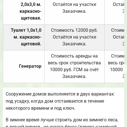
2,0х3,0 м.
Остаётся на участке
Остаёт
каркасно-
Заказчика.
З
щитовая.
Туалет 1,0х1,0
Стоимость 12000 руб.
Стоимо
м. каркасно-
Остаётся на участке
Остаёт
щитовой.
Заказчика.
З
Стоимость аренды на
Стоимо
весь срок строительства
весь сро
Генератор
10000 руб. ГСМ за счёт
10000 р
Заказчика.
З
Сооружение домов выполняется в двух вариантах:
под усадку, когда дом отстаивается в течение
некоторого времени и под ключ.
В зимнее время лучше строить дом из зимнего леса,
в летний период - из сухого бруса (дерева камерной