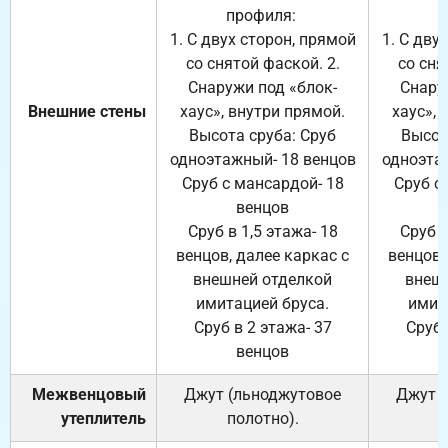
профиля:
п
1. С двух сторон, прямой
1. С дву
со снятой фаской. 2.
со сня
Снаружи под «блок-
Снару
Внешние стены
хаус», внутри прямой.
хаус», 
Высота сруба: Сруб
Высот
одноэтажный- 18 венцов
одноэта
Сруб с мансардой- 18
Сруб с
венцов
Сруб в 1,5 этажа- 18
Сруб в
венцов, далее каркас с
венцов,
внешней отделкой
внеш
имитацией бруса.
имит
Сруб в 2 этажа- 37
Сруб 
венцов
Межвенцовый
Джут (льноджутовое
Джут 
утеплитель
полотно).
п