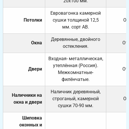
20х100 мм.
Евровагонка камерной
Потолки
сушки толщиной 12,5
От
мм. сорт АВ.
Деревянные, двойного
Окна
От
остекления.
Входная- металлическая,
утеплённая (Россия).
Двери
От
Межкомнатные-
филёнчатые.
Наличник деревянный,
Наличники на
строганый, камерной
От
окна и двери
сушки 70-90 мм.
Шиповка
оконных и