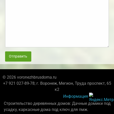
Отправить
© 2026 voronezhbrusdoma.ru
+7 921 027-89-78; г. Воронеж, Мегион, Труда проспект, 65
к2
Информация
Строительство деревянных домов: Дачные домики под
усадку, каркасные дома под ключ для пмж.