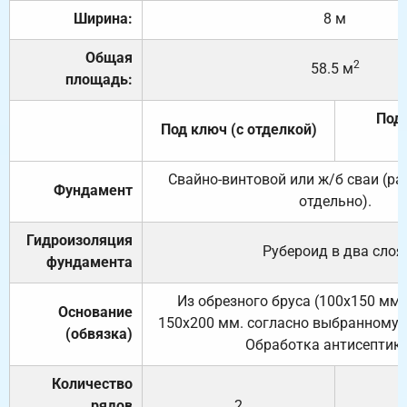
Ширина:
8 м
Общая
2
58.5 м
площадь:
Под 
Под ключ (с отделкой)
Свайно-винтовой или ж/б сваи (р
Фундамент
отдельно).
Гидроизоляция
Рубероид в два слоя
фундамента
Из обрезного бруса (100х150 мм.
Основание
150х200 мм. согласно выбранному с
(обвязка)
Обработка антисептик
Количество
рядов
2