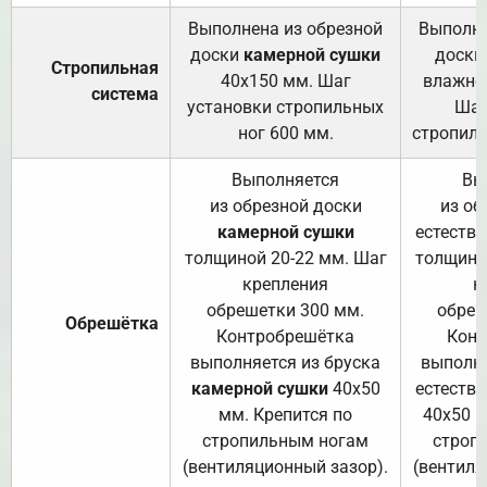
Выполнена из обрезной
Выполне
доски
камерной сушки
доски
Стропильная
40х150 мм. Шаг
влажно
система
установки стропильных
Шаг
ног 600 мм.
стропиль
Выполняется
Вы
из обрезной доски
из об
камерной сушки
естеств
толщиной 20-22 мм. Шаг
толщино
крепления
к
обрешетки 300 мм.
обреш
Обрешётка
Контробрешётка
Конт
выполняется из бруска
выполня
камерной сушки
40х50
естеств
мм. Крепится по
40х50 м
стропильным ногам
строп
(вентиляционный зазор).
(вентиля