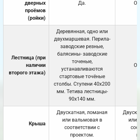
дверных
Да.
От
проёмов
(ройки)
Деревянная, одно или
двухмаршевая. Перила-
заводские резные,
балясины- заводские
Лестница (при
точеные,
наличии
От
устанавливаются
второго этажа)
стартовые точёные
столбы. Ступени 40х200
мм. Тетива лестницы-
90х140 мм.
Двускатная, ломаная
Двуска
или вальмовая в
или 
Крыша
соответствии с
соо
проектом.
п