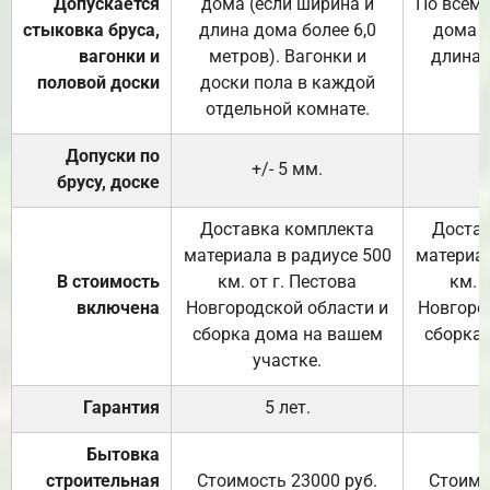
Допускается
дома (если ширина и
По всему
стыковка бруса,
длина дома более 6,0
дома (
вагонки и
метров). Вагонки и
длина 
половой доски
доски пола в каждой
отдельной комнате.
Допуски по
+/- 5 мм.
брусу, доске
Доставка комплекта
Достав
материала в радиусе 500
материал
В стоимость
км. от г. Пестова
км. 
включена
Новгородской области и
Новгоро
сборка дома на вашем
сборка
участке.
Гарантия
5 лет.
Бытовка
строительная
Стоимость 23000 руб.
Стоимо