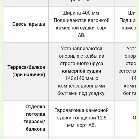
Ширина 400 мм.
Шир
Подшиваются вагонкой
Подшива
Свесы крыши
камерной сушки, сорт
камерн
АВ.
Устанавливаются
Уста
опорные столбы из
опорн
строганного бруса
строг
Терраса/балкон
камерной сушки
естеств
(при наличии)
140х140 мм. с
140
компенсационными
компе
болтами под усадку.
болтам
Отделка
Евровагонка камерной
потолка
сушки толщиной 12,5
От
террасы/
мм. сорт АВ.
балкона