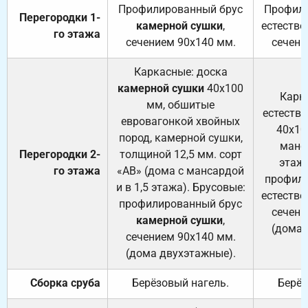
Профилированный брус
Профили
Перегородки 1-
камерной сушки
,
естестве
го этажа
сечением 90х140 мм.
сечени
Каркасные: доска
камерной сушки
40х100
Карк
мм, обшитые
естеств
евровагонкой хвойных
40х10
пород, камерной сушки,
манса
Перегородки 2-
толщиной 12,5 мм. сорт
этажа
го этажа
«АВ» (дома с мансардой
профили
и в 1,5 этажа). Брусовые:
естестве
профилированный брус
сечени
камерной сушки
,
(дома 
сечением 90х140 мм.
(дома двухэтажные).
Сборка сруба
Берёзовый нагель.
Берёз