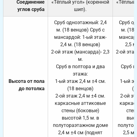
Соединение
«Тёплый угол» (коренной
«Тёплый 
углов сруба
шип).
Сруб одноэтажный: 2,4
Сруб од
м. (18 венцов) Сруб с
м. (18
мансардой: 1-ый этаж-
мансард
2,4 м. (18 венцов)
2,5 м
2-ой этаж (мансарда)- 2,3
2-ой этаж
м.
Сруб в полтора и два
Сруб в
этажа:
Высота от пола
1-ый этаж 2,4 м ±4 см.
1-ый эт
до потолка
(18 венцов)
(1
2-ой этаж 2,4 м ±4 см.
2-ой эт
каркасные аттиковые
каркас
стены (боковые)
стен
высотой 1,5 м. в
высо
полутораэтажном доме
полутор
2,4 м ±4 см (поднят
2,5 м 