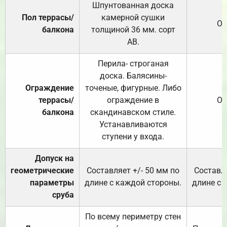
Шпунтованная доска
Пол террасы/
камерной сушки
От
балкона
толщиной 36 мм. сорт
АВ.
Перила- строганая
доска. Балясины-
Ограждение
точеные, фигурные. Либо
террасы/
ограждение в
От
балкона
скандинавском стиле.
Устанавливаются
ступени у входа.
Допуск на
геометрические
Составляет +/- 50 мм по
Составля
параметры
длине с каждой стороны.
длине с 
сруба
По всему периметру стен