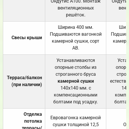
Ондутис А100. Монтаж
Ондути
вентиляционных
вент
решёток.
Ширина 400 мм.
Шир
Подшиваются вагонкой
Подшива
Свесы крыши
камерной сушки, сорт
камерн
АВ.
Устанавливаются
Уста
опорные столбы из
опорн
строганного бруса
строг
Терраса/балкон
камерной сушки
естеств
(при наличии)
140х140 мм. с
140
компенсационными
компе
болтами под усадку.
болтам
Отделка
Евровагонка камерной
потолка
сушки толщиной 12,5
От
террасы/