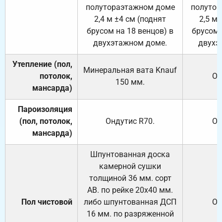
полутораэтажном доме
полутор
2,4 м ±4 см (поднят
2,5 м 
брусом на 18 венцов) в
брусом 
двухэтажном доме.
двухэ
Утепление (пол,
Минеральная вата
Knauf
потолок,
От
150
мм.
мансарда)
Пароизоляция
(пол, потолок,
Ондутис
R70
.
От
мансарда)
Шпунтованная доска
камерной сушки
толщиной 36 мм. сорт
АВ. по рейке 20х40 мм.
Пол чистовой
либо шпунтованная ДСП
От
16 мм. по разряженной