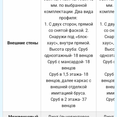
мм. по выбранной
мм. 
комплектации. Два вида
комплек
профиля:
п
1. С двух сторон, прямой
1. С дву
со снятой фаской. 2.
со сня
Снаружи под «блок-
Снару
Внешние стены
хаус», внутри прямой.
хаус», 
Высота сруба: Сруб
Высот
одноэтажный- 18 венцов
одноэта
Сруб с мансардой- 18
Сруб с
венцов
Сруб в 1,5 этажа- 18
Сруб в
венцов, далее каркас с
венцов,
внешней отделкой
внеш
имитацией бруса.
имит
Сруб в 2 этажа- 37
Сруб 
венцов
Межвенцовый
Джут (льноджутовое
Джут 