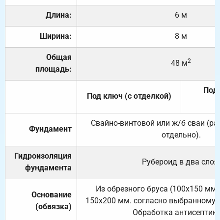
Длина:
6 м
Ширина:
8 м
Общая
2
48 м
площадь:
Под 
Под ключ (с отделкой)
Свайно-винтовой или ж/б сваи (р
Фундамент
отдельно).
Гидроизоляция
Рубероид в два слоя
фундамента
Из обрезного бруса (100х150 мм.
Основание
150х200 мм. согласно выбранному с
(обвязка)
Обработка антисептик