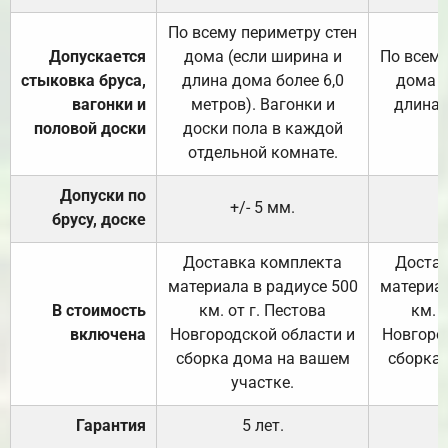
По всему периметру стен
Допускается
дома (если ширина и
По всему
стыковка бруса,
длина дома более 6,0
дома (
вагонки и
метров). Вагонки и
длина 
половой доски
доски пола в каждой
отдельной комнате.
Допуски по
+/- 5 мм.
брусу, доске
Доставка комплекта
Достав
материала в радиусе 500
материал
В стоимость
км. от г. Пестова
км. 
включена
Новгородской области и
Новгоро
сборка дома на вашем
сборка
участке.
Гарантия
5 лет.