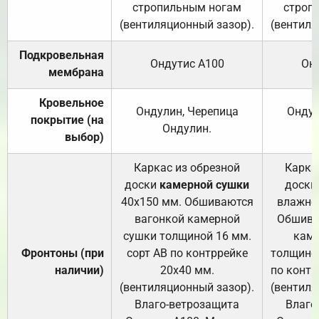
стропильным ногам
строп
(вентиляционный зазор).
(вентиля
Подкровельная
Ондутис А100
Он
мембрана
Кровельное
Ондулин, Черепица
Ондул
покрытие (на
Ондулин.
выбор)
Каркас из обрезной
Карка
доски
камерной сушки
доски
40х150 мм. Обшиваются
влажно
вагонкой камерной
Обшива
сушки толщиной 16 мм.
каме
Фронтоны (при
сорт АВ по контррейке
толщиной
наличии)
20х40 мм.
по контр
(вентиляционный зазор).
(вентиля
Влаго-ветрозащита
Влаго