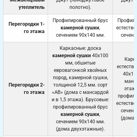
утеплитель
полотно).
п
Профилированный брус
Профили
Перегородки 1-
камерной сушки
,
естестве
го этажа
сечением 90х140 мм.
сечени
Каркасные: доска
камерной сушки
40х100
Карк
мм, обшитые
естеств
евровагонкой хвойных
40х10
пород, камерной сушки,
манса
Перегородки 2-
толщиной 12,5 мм. сорт
этажа
го этажа
«АВ» (дома с мансардой
профили
и в 1,5 этажа). Брусовые:
естестве
профилированный брус
сечени
камерной сушки
,
(дома 
сечением 90х140 мм.
(дома двухэтажные).