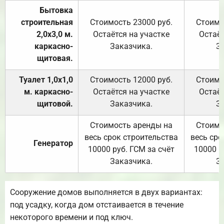
Бытовка
строительная
Стоимость 23000 руб.
Стоимо
2,0х3,0 м.
Остаётся на участке
Остаёт
каркасно-
Заказчика.
З
щитовая.
Туалет 1,0х1,0
Стоимость 12000 руб.
Стоимо
м. каркасно-
Остаётся на участке
Остаёт
щитовой.
Заказчика.
З
Стоимость аренды на
Стоимо
весь срок строительства
весь сро
Генератор
10000 руб. ГСМ за счёт
10000 р
Заказчика.
З
Сооружение домов выполняется в двух вариантах:
под усадку, когда дом отстаивается в течение
некоторого времени и под ключ.