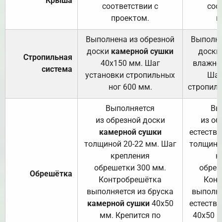
Крыша
соответствии с
соо
проектом.
п
Выполнена из обрезной
Выполне
доски
камерной сушки
доски
Стропильная
40х150 мм. Шаг
влажно
система
установки стропильных
Шаг
ног 600 мм.
стропиль
Выполняется
Вы
из обрезной доски
из об
камерной сушки
естеств
толщиной 20-22 мм. Шаг
толщино
крепления
к
обрешетки 300 мм.
обреш
Обрешётка
Контробрешётка
Конт
выполняется из бруска
выполня
камерной сушки
40х50
естеств
мм. Крепится по
40х50 м