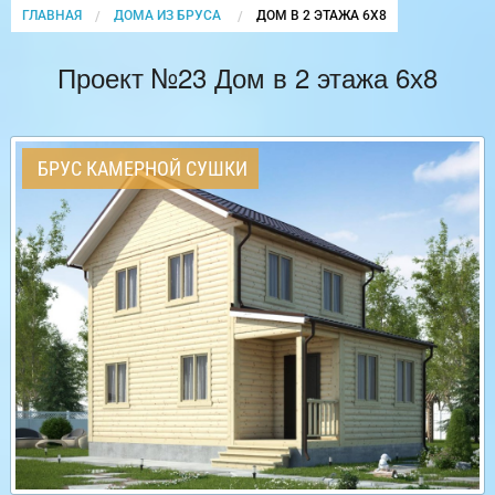
ГЛАВНАЯ
ДОМА ИЗ БРУСА
CURRENT:
ДОМ В 2 ЭТАЖА 6Х8
Проект №23 Дом в 2 этажа 6х8
БРУС КАМЕРНОЙ СУШКИ