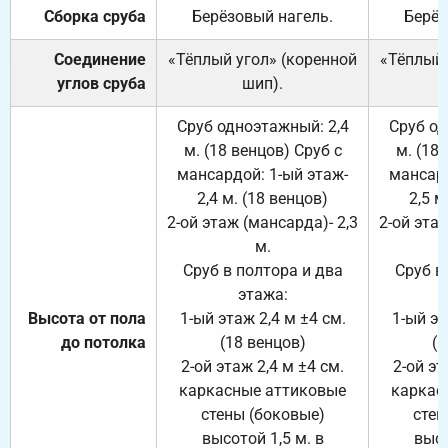
Сборка сруба
Берёзовый нагель.
Берёз
Соединение
«Тёплый угол» (коренной
«Тёплый 
углов сруба
шип).
Сруб одноэтажный: 2,4
Сруб од
м. (18 венцов) Сруб с
м. (18
мансардой: 1-ый этаж-
мансард
2,4 м. (18 венцов)
2,5 м
2-ой этаж (мансарда)- 2,3
2-ой этаж
м.
Сруб в полтора и два
Сруб в
этажа:
Высота от пола
1-ый этаж 2,4 м ±4 см.
1-ый эт
до потолка
(18 венцов)
(1
2-ой этаж 2,4 м ±4 см.
2-ой эт
каркасные аттиковые
каркас
стены (боковые)
стен
высотой 1,5 м. в
высо