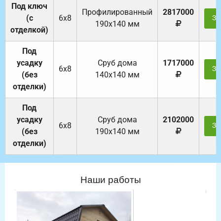
Под ключ
Профилированный
2817000
(с
6х8
За
190х140 мм
отделкой)
Под
усадку
Cруб дома
1717000
6х8
За
(без
140х140 мм
отделки)
Под
усадку
Cруб дома
2102000
6х8
За
(без
190х140 мм
отделки)
Наши работы