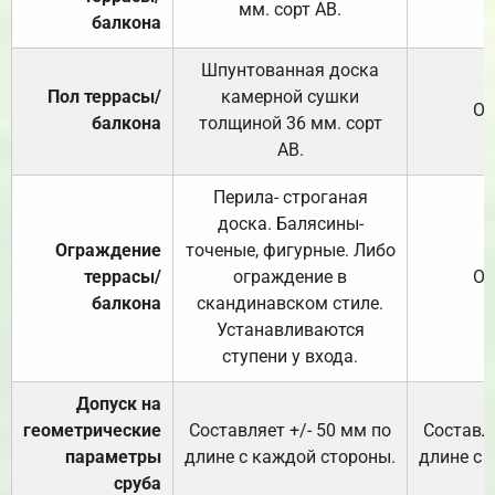
мм. сорт АВ.
балкона
Шпунтованная доска
Пол террасы/
камерной сушки
От
балкона
толщиной 36 мм. сорт
АВ.
Перила- строганая
доска. Балясины-
Ограждение
точеные, фигурные. Либо
террасы/
ограждение в
От
балкона
скандинавском стиле.
Устанавливаются
ступени у входа.
Допуск на
геометрические
Составляет +/- 50 мм по
Составля
параметры
длине с каждой стороны.
длине с 
сруба