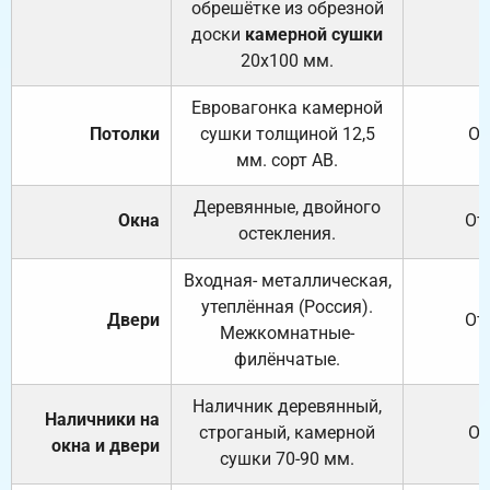
обрешётке из обрезной
доски
камерной сушки
20х100 мм.
Евровагонка камерной
Потолки
сушки толщиной 12,5
От
мм. сорт АВ.
Деревянные, двойного
Окна
От
остекления.
Входная- металлическая,
утеплённая (Россия).
Двери
От
Межкомнатные-
филёнчатые.
Наличник деревянный,
Наличники на
строганый, камерной
От
окна и двери
сушки 70-90 мм.