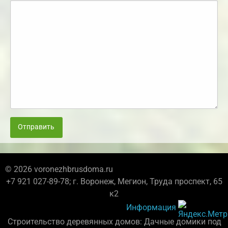
Отправить
© 2026 voronezhbrusdoma.ru
+7 921 027-89-78; г. Воронеж, Мегион, Труда проспект, 65
к2
Информация
Строительство деревянных домов: Дачные домики под