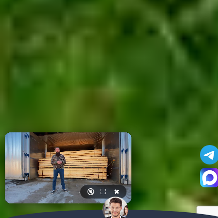
🔇
⛶
✖