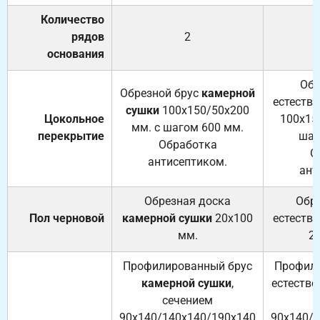
Количество
рядов
2
основания
Обр
Обрезной брус
камерной
естеств
сушки
100х150/50х200
Цокольное
100х15
мм. с шагом 600 мм.
перекрытие
шаг
Обработка
О
антисептиком.
ант
Обрезная доска
Обр
Пол черновой
камерной сушки
20х100
естеств
мм.
2
Профилированный брус
Профили
камерной сушки
,
естестве
сечением
с
90х140/140х140/190х140
90х140/