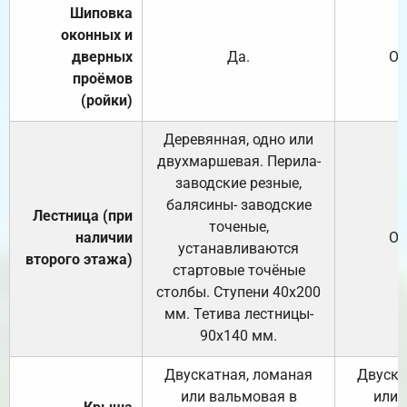
Шиповка
оконных и
дверных
Да.
От
проёмов
(ройки)
Деревянная, одно или
двухмаршевая. Перила-
заводские резные,
балясины- заводские
Лестница (при
точеные,
наличии
От
устанавливаются
второго этажа)
стартовые точёные
столбы. Ступени 40х200
мм. Тетива лестницы-
90х140 мм.
Двускатная, ломаная
Двуска
или вальмовая в
или 