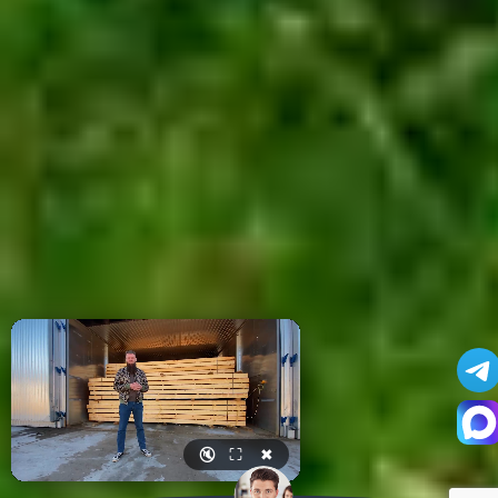
🔇
⛶
✖