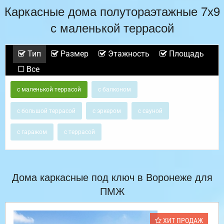
Каркасные дома полутораэтажные 7х9
с маленькой террасой
Тип
Размер
Этажность
Площадь
Все
с маленькой террасой
с балконом
с большой террасой
с эркером
с сауной
с гаражом
с террасой
Дома каркасные под ключ в Воронеже для
ПМЖ
ХИТ ПРОДАЖ