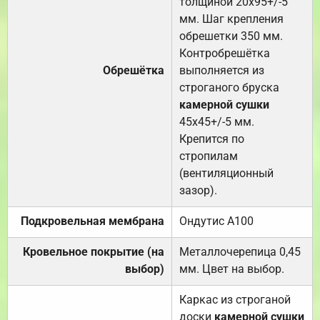
толщиной 20х95+/-5
мм. Шаг крепления
обрешетки 350 мм.
Контробрешётка
Обрешётка
выполняется из
строганого бруска
камерной сушки
45х45+/-5 мм.
Крепится по
стропилам
(вентиляционный
зазор).
Подкровельная мембрана
Ондутис А100
Кровельное покрытие (на
Металлочерепица 0,45
выбор)
мм. Цвет на выбор.
Каркас из строганой
доски
камерной сушки