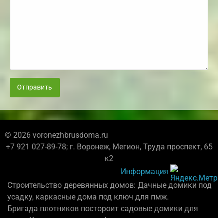
Отправить
© 2026 voronezhbrusdoma.ru
+7 921 027-89-78; г. Воронеж, Мегион, Труда проспект, 65
к2
Информация
Строительство деревянных домов: Дачные домики под
усадку, каркасные дома под ключ для пмж.
Бригада плотников постороит садовые домики для