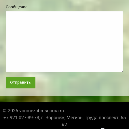
Сообщение
Отправить
© 2026 voronezhbrusdoma.ru
+7 921 027-89-78; г. Воронеж, Мегион, Труда проспект, 65
к2