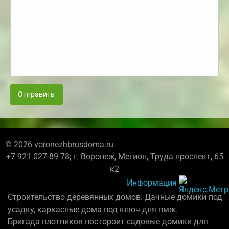
Отправить
© 2026 voronezhbrusdoma.ru
+7 921 027-89-78; г. Воронеж, Мегион, Труда проспект, 65
к2
Информация
Строительство деревянных домов: Дачные домики под
усадку, каркасные дома под ключ для пмж.
Бригада плотников постороит садовые домики для