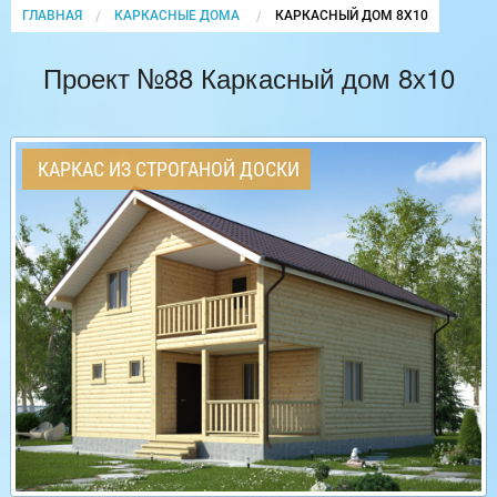
ГЛАВНАЯ
КАРКАСНЫЕ ДОМА
CURRENT:
КАРКАСНЫЙ ДОМ 8Х10
Проект №88 Каркасный дом 8х10
КАРКАС ИЗ СТРОГАНОЙ ДОСКИ