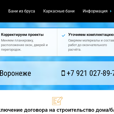
а
Бани из бруса
Каркасные бани
Информация
Корректируем проекты
Уточняем комплектацию
Меняем планировку,
Сверяем материалы и состав
расположение окон, дверей и
работ до окончательного
перегородок.
расчёта.
 Воронеже
+7 921 027-89-