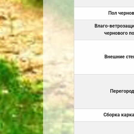
Пол черно
Влаго-ветрозащ
чернового п
Внешние ст
Перегоро
Сборка карк