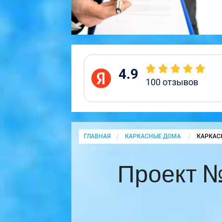
4.9
100
отзывов
ГЛАВНАЯ
КАРКАСНЫЕ ДОМА
CURRENT
КАРКАС
Проект №