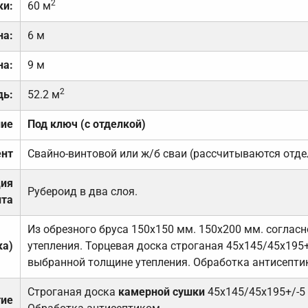
2
ки:
60 м
на:
6 м
на:
9 м
2
дь:
52.2 м
ние
Под ключ (с отделкой)
нт
Свайно-винтовой или ж/б сваи (рассчитываются отде
ция
Рубероид в два слоя.
та
Из обрезного бруса 150х150 мм. 150х200 мм. соглас
ка)
утепления. Торцевая доска строганая 45х145/45х195+
выбранной толщине утепления. Обработка антисепти
Строганая доска
камерной сушки
45х145/45х195+/-5
тие