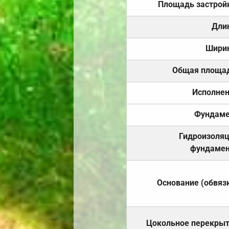
Площадь застрой
Дли
Шири
Общая площа
Исполне
Фундаме
Гидроизоля
фундамен
Основание (обвяз
Цокольное перекры