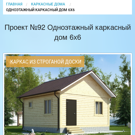
ГЛАВНАЯ
КАРКАСНЫЕ ДОМА
CURRENT:
ОДНОЭТАЖНЫЙ КАРКАСНЫЙ ДОМ 6Х6
Проект №92 Одноэтажный каркасный
дом 6х6
КАРКАС ИЗ СТРОГАНОЙ ДОСКИ