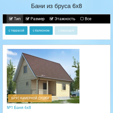
Бани из бруса 6х8
Тип
Размер
Этажность
Все
с террасой
с балконом
с верандой
БРУС КАМЕРНОЙ СУШКИ
№1 Баня 6х8