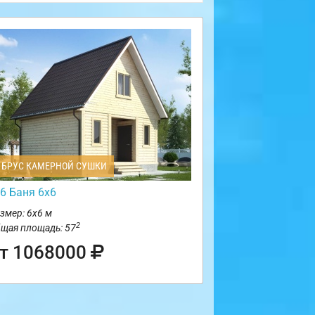
БРУС КАМЕРНОЙ СУШКИ
6 Баня 6х6
змер: 6х6 м
2
щая площадь: 57
т 1068000