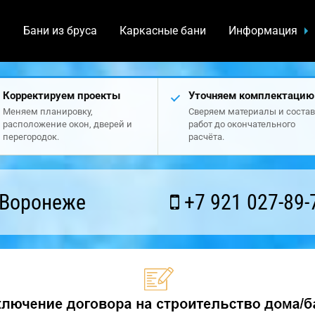
а
Бани из бруса
Каркасные бани
Информация
Корректируем проекты
Уточняем комплектацию
Меняем планировку,
Сверяем материалы и состав
расположение окон, дверей и
работ до окончательного
перегородок.
расчёта.
 Воронеже
+7 921 027-89-