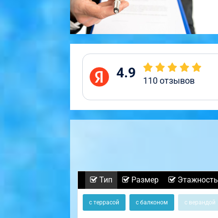
4.9
110
отзывов
Тип
Размер
Этажность
с террасой
с балконом
с верандой