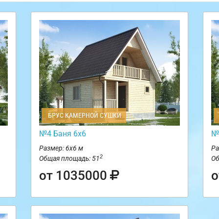
БРУС КАМЕРНОЙ СУШКИ
№4 Баня 6х6
№
Размер: 6х6 м
Ра
2
Общая площадь: 51
Об
от 1035000
о