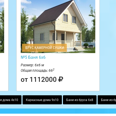
БРУС КАМЕРНОЙ СУШКИ
№5 Баня 6х6
Размер: 6х6 м
2
Общая площадь: 66
от 1112000
е дома 4х10
Каркасные дома 9х10
Бани из бруса 6х8
Бани из б