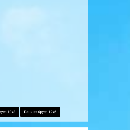
руса 10х8
Бани из бруса 12х6