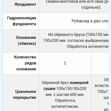
Свайно-винтовой или ж/б сваи (р
Фундамент
отдельно).
Гидроизоляция
Рубероид в два слоя
фундамента
Из обрезного бруса (100х150 мм.
Основание
150х200 мм. согласно выбранному с
(обвязка)
Обработка антисептик
Количество
рядов
2
основания
Обр
Обрезной брус
камерной
естеств
сушки
100х150/50х200
Цокольное
100х15
мм. с шагом 600 мм.
перекрытие
шаг
Обработка
О
антисептиком.
ант