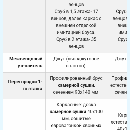
венцов
Сруб в 1,5 этажа- 17
Сруб в
венцов, далее каркас с
венцов,
внешней отделкой
внеш
имитацией бруса.
имит
Сруб в 2 этажа- 35
Сруб 
венцов
Межвенцовый
Джут (льноджутовое
Джут 
утеплитель
полотно).
п
Профилированный брус
Профили
Перегородки 1-
камерной сушки
,
естестве
го этажа
сечением 90х140 мм.
сечени
Каркасные: доска
камерной сушки
40х100
Карк
мм, обшитые
естеств
евровагонкой хвойных
40х10