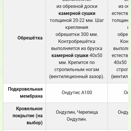
из обрезной доски
из об
камерной сушки
естеств
толщиной 20-22 мм. Шаг
толщино
крепления
к
обрешетки 300 мм.
обреш
Обрешётка
Контробрешётка
Конт
выполняется из бруска
выполня
камерной сушки
40х50
естеств
мм. Крепится по
40х50 м
стропильным ногам
строп
(вентиляционный зазор).
(вентиля
Подкровельная
Ондутис А100
Он
мембрана
Кровельное
Ондулин, Черепица
Ондул
покрытие (на
Ондулин.
выбор)