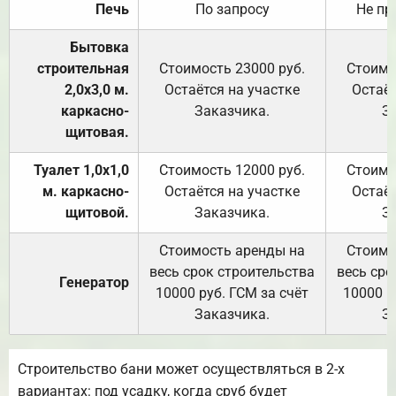
Печь
По запросу
Не пр
Бытовка
строительная
Стоимость 23000 руб.
Стоимо
2,0х3,0 м.
Остаётся на участке
Остаёт
каркасно-
Заказчика.
З
щитовая.
Туалет 1,0х1,0
Стоимость 12000 руб.
Стоимо
м. каркасно-
Остаётся на участке
Остаёт
щитовой.
Заказчика.
З
Стоимость аренды на
Стоимо
весь срок строительства
весь сро
Генератор
10000 руб. ГСМ за счёт
10000 р
Заказчика.
З
Строительство бани может осуществляться в 2-х
вариантах: под усадку, когда сруб будет