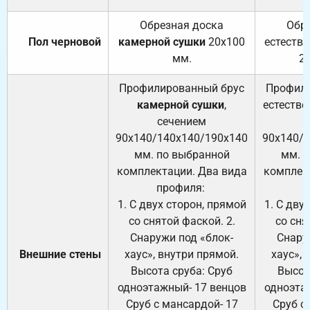
Обрезная доска
Обр
Пол черновой
камерной сушки
20х100
естеств
мм.
2
Профилированный брус
Профили
камерной сушки
,
естестве
сечением
с
90х140/140х140/190х140
90х140/
мм. по выбранной
мм. 
комплектации. Два вида
комплек
профиля:
п
1. С двух сторон, прямой
1. С дву
со снятой фаской. 2.
со сня
Снаружи под «блок-
Снару
Внешние стены
хаус», внутри прямой.
хаус», 
Высота сруба: Сруб
Высот
одноэтажный- 17 венцов
одноэта
Сруб с мансардой- 17
Сруб с