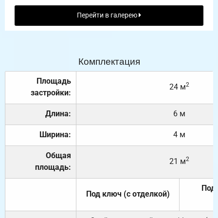
Перейти в галерею
Комплектация
Площадь
2
24 м
застройки:
Длина:
6 м
Ширина:
4 м
Общая
2
21 м
площадь:
Под 
Под ключ (с отделкой)