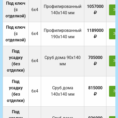
Под ключ
Профилированный
1057000
(с
6х4
За
140х140 мм
отделкой)
Под ключ
Профилированный
1189000
(с
6х4
За
190х140 мм
отделкой)
Под
усадку
Cруб дома 90x140
705000
6х4
За
(без
мм
отделки)
Под
усадку
Cруб дома
815000
6х4
За
(без
140х140 мм
отделки)
Под