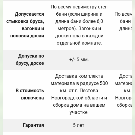
По всему периметру стен
Допускается
бани (если ширина и
По всему
стыковка бруса,
длина бани более 6,0
бани (
вагонки и
метров). Вагонки и
длина 
половой доски
доски пола в каждой
отдельной комнате.
Допуски по
+/- 5 мм.
брусу, доске
Доставка комплекта
Достав
материала в радиусе 500
материал
В стоимость
км. от г. Пестова
км. 
включена
Новгородской области и
Новгоро
сборка дома на вашем
сборка
участке.
Гарантия
5 лет.