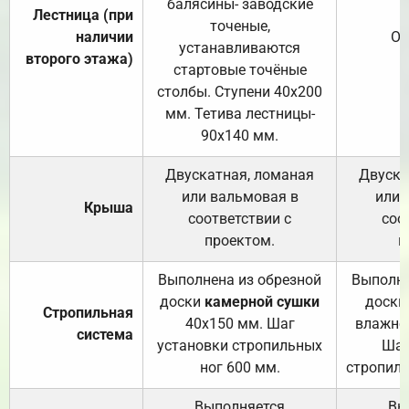
балясины- заводские
Лестница (при
точеные,
наличии
От
устанавливаются
второго этажа)
стартовые точёные
столбы. Ступени 40х200
мм. Тетива лестницы-
90х140 мм.
Двускатная, ломаная
Двуска
или вальмовая в
или 
Крыша
соответствии с
соо
проектом.
п
Выполнена из обрезной
Выполне
доски
камерной сушки
доски
Стропильная
40х150 мм. Шаг
влажно
система
установки стропильных
Шаг
ног 600 мм.
стропиль
Выполняется
Вы