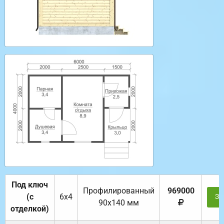
Под ключ
Профилированный
969000
(с
6х4
За
90х140 мм
отделкой)