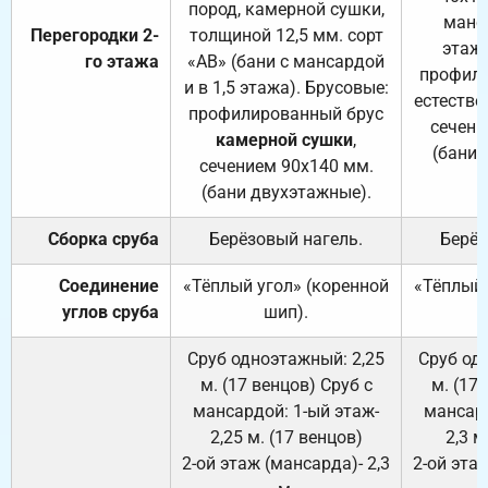
пород, камерной сушки,
манса
Перегородки 2-
толщиной 12,5 мм. сорт
этажа
го этажа
«АВ» (бани с мансардой
профили
и в 1,5 этажа). Брусовые:
естестве
профилированный брус
сечени
камерной сушки
,
(бани 
сечением 90х140 мм.
(бани двухэтажные).
Сборка сруба
Берёзовый нагель.
Берёз
Соединение
«Тёплый угол» (коренной
«Тёплый 
углов сруба
шип).
Сруб одноэтажный: 2,25
Сруб од
м. (17 венцов) Сруб с
м. (17
мансардой: 1-ый этаж-
мансард
2,25 м. (17 венцов)
2,3 м
2-ой этаж (мансарда)- 2,3
2-ой этаж