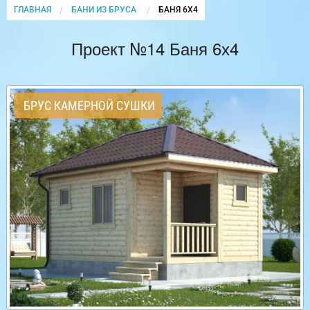
ГЛАВНАЯ
БАНИ ИЗ БРУСА
CURRENT:
БАНЯ 6Х4
Проект №14 Баня 6х4
БРУС КАМЕРНОЙ СУШКИ