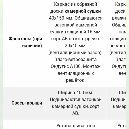
Каркас из обрезной
Карка
доски
камерной сушки
доски
40х150 мм. Обшиваются
влажно
вагонкой камерной
Обшива
сушки толщиной 16 мм.
каме
Фронтоны (при
сорт АВ по контррейке
толщиной
наличии)
20х40 мм.
по контр
(вентиляционный зазор).
(вентиля
Влаго-ветрозащита
Влаго
Ондутис А100. Монтаж
Ондути
вентиляционных
вент
решёток.
Ширина 400 мм.
Шир
Подшиваются вагонкой
Подшива
Свесы крыши
камерной сушки, сорт
камерн
АВ.
Устанавливаются
Уста