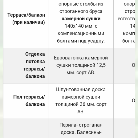
опорные столбы из
опорн
строганного бруса
строг
Терраса/балкон
камерной сушки
естеств
(при наличии)
140х140 мм. с
140
компенсационными
компе
болтами под усадку.
болтам
Отделка
Евровагонка камерной
потолка
сушки толщиной 12,5
От
террасы/
мм. сорт АВ.
балкона
Шпунтованная доска
Пол террасы/
камерной сушки
От
балкона
толщиной 36 мм. сорт
АВ.
Перила- строганая
доска. Балясины-