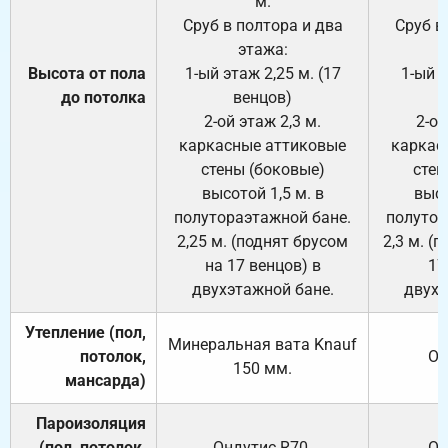
м.
Сруб в полтора и два
Сруб в
этажа:
Высота от пола
1-ый этаж 2,25 м. (17
1-ый э
до потолка
венцов)
2-ой этаж 2,3 м.
2-ой
каркасные аттиковые
каркас
стены (боковые)
стен
высотой 1,5 м. в
высо
полутораэтажной бане.
полутор
2,25 м. (поднят брусом
2,3 м. (
на 17 венцов) в
17
двухэтажной бане.
двухэ
Утепление (пол,
Минеральная вата
Knauf
потолок,
От
150
мм.
мансарда)
Пароизоляция
(пол, потолок,
Ондутис
R70
.
От