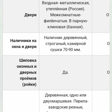
Входная- металлическая,
утеплённая (Россия).
Двери
Межкомнатные-
От
филёнчатые. В парную-
клиновая (банная).
Наличник деревянный,
Наличники на
строганый, камерной
От
окна и двери
сушки 70-90 мм.
Шиповка
оконных и
дверных
Да.
От
проёмов
(ройки)
Деревянная, одно или
двухмаршевая. Перила-
заводские резные,