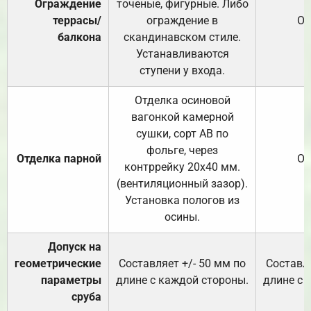
Ограждение
точеные, фигурные. Либо
террасы/
ограждение в
От
балкона
скандинавском стиле.
Устанавливаются
ступени у входа.
Отделка осиновой
вагонкой камерной
сушки, сорт АВ по
фольге, через
Отделка парной
От
контррейку 20х40 мм.
(вентиляционный зазор).
Установка пологов из
осины.
Допуск на
геометрические
Составляет +/- 50 мм по
Составля
параметры
длине с каждой стороны.
длине с 
сруба