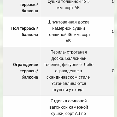
сушки толщиной 12,5
От
террасы/
мм. сорт АВ.
балкона
Шпунтованная доска
Пол террасы/
камерной сушки
От
балкона
толщиной 36 мм. сорт
АВ.
Перила- строганая
доска. Балясины-
Ограждение
точеные, фигурные. Либо
террасы/
ограждение в
От
балкона
скандинавском стиле.
Устанавливаются
ступени у входа.
Отделка осиновой
вагонкой камерной
сушки, сорт АВ по