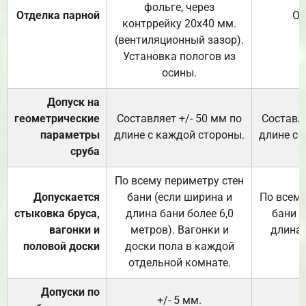
фольге, через
Отделка парной
От
контррейку 20х40 мм.
(вентиляционный зазор).
Установка пологов из
осины.
Допуск на
геометрические
Составляет +/- 50 мм по
Составля
параметры
длине с каждой стороны.
длине с 
сруба
По всему периметру стен
Допускается
бани (если ширина и
По всему
стыковка бруса,
длина бани более 6,0
бани (
вагонки и
метров). Вагонки и
длина 
половой доски
доски пола в каждой
отдельной комнате.
Допуски по
+/- 5 мм.