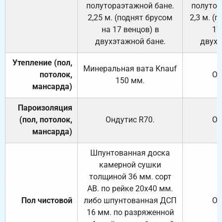
полутораэтажной бане.
полутор
2,25 м. (поднят брусом
2,3 м. (
на 17 венцов) в
17
двухэтажной бане.
двухэ
Утепление (пол,
Минеральная вата
Knauf
потолок,
От
150
мм.
мансарда)
Пароизоляция
(пол, потолок,
Ондутис
R70
.
От
мансарда)
Шпунтованная доска
камерной сушки
толщиной 36 мм. сорт
АВ. по рейке 20х40 мм.
Пол чистовой
либо шпунтованная ДСП
От
16 мм. по разряженной