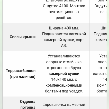
Влаго-ветрозащита
Влаго
Ондутис А100. Монтаж
Ондути
вентиляционных
вент
решёток.
Ширина 400 мм.
Шир
Подшиваются вагонкой
Подшива
Свесы крыши
камерной сушки, сорт
камерн
АВ.
Устанавливаются
Уста
опорные столбы из
опорн
строганного бруса
строг
Терраса/балкон
камерной сушки
естеств
(при наличии)
140х140 мм. с
140
компенсационными
компе
болтами под усадку.
болтам
Отделка
Евровагонка камерной
потолка