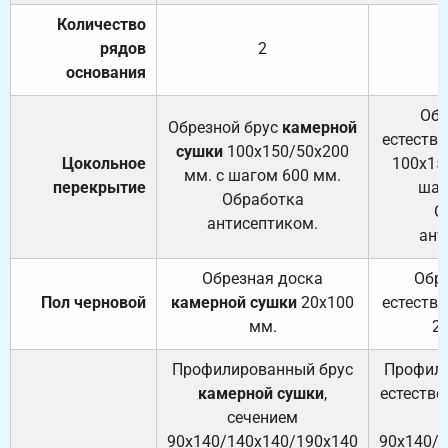
Количество
рядов
2
основания
Обр
Обрезной брус
камерной
естеств
сушки
100х150/50х200
Цокольное
100х15
мм. с шагом 600 мм.
перекрытие
шаг
Обработка
О
антисептиком.
ант
Обрезная доска
Обр
Пол черновой
камерной сушки
20х100
естеств
мм.
2
Профилированный брус
Профили
камерной сушки
,
естестве
сечением
с
90х140/140х140/190х140
90х140/