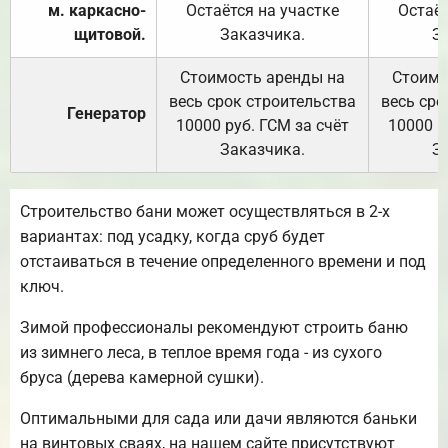
м. каркасно-
Остаётся на участке
Остаёт
щитовой.
Заказчика.
З
Стоимость аренды на
Стоимо
весь срок строительства
весь сро
Генератор
10000 руб. ГСМ за счёт
10000 р
Заказчика.
З
Строительство бани может осуществляться в 2-х
вариантах: под усадку, когда сруб будет
отстаиваться в течение определенного времени и под
ключ.
Зимой профессионалы рекомендуют строить баню
из зимнего леса, в теплое время года - из сухого
бруса (дерева камерной сушки).
Оптимальными для сада или дачи являются баньки
на винтовых сваях, на нашем сайте присутствуют