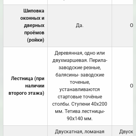
Шиповка
оконных и
дверных
Да.
От
проёмов
(ройки)
Деревянная, одно или
двухмаршевая. Перила-
заводские резные,
балясины- заводские
Лестница (при
точеные,
наличии
От
устанавливаются
второго этажа)
стартовые точёные
столбы. Ступени 40х200
мм. Тетива лестницы-
90х140 мм.
Двускатная, ломаная
Двуска