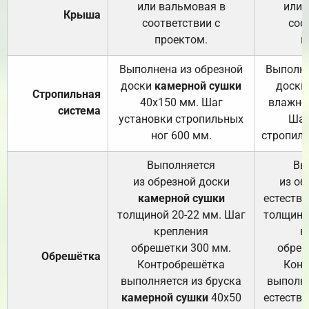
или вальмовая в
или 
Крыша
соответствии с
соо
проектом.
п
Выполнена из обрезной
Выполне
доски
камерной сушки
доски
Стропильная
40х150 мм. Шаг
влажно
система
установки стропильных
Шаг
ног 600 мм.
стропиль
Выполняется
Вы
из обрезной доски
из об
камерной сушки
естеств
толщиной 20-22 мм. Шаг
толщино
крепления
к
обрешетки 300 мм.
обреш
Обрешётка
Контробрешётка
Конт
выполняется из бруска
выполня
камерной сушки
40х50
естеств