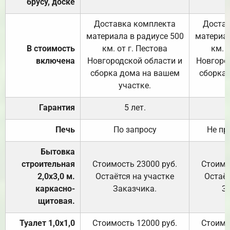
брусу, доске
Доставка комплекта
Достав
материала в радиусе 500
материал
В стоимость
км. от г. Пестова
км. 
включена
Новгородской области и
Новгоро
сборка дома на вашем
сборка
участке.
Гарантия
5 лет.
Печь
По запросу
Не пр
Бытовка
строительная
Стоимость 23000 руб.
Стоимо
2,0х3,0 м.
Остаётся на участке
Остаёт
каркасно-
Заказчика.
З
щитовая.
Туалет 1,0х1,0
Стоимость 12000 руб.
Стоимо