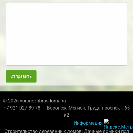
Отправить
© 2026 voronezhbrusdoma.ru
+7 921 027-89-78; г. Воронеж, Мегион, Труда проспект, 65
к2
Информация
Строительство деревянных домов: Дачные домики под