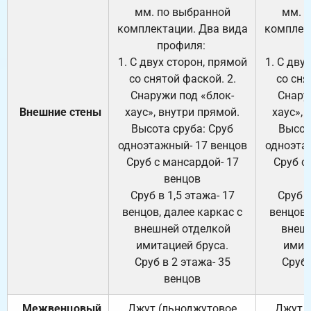
мм. по выбранной
мм. 
комплектации. Два вида
комплек
профиля:
п
1. С двух сторон, прямой
1. С дву
со снятой фаской. 2.
со сня
Снаружи под «блок-
Снару
Внешние стены
хаус», внутри прямой.
хаус», 
Высота сруба: Сруб
Высот
одноэтажный- 17 венцов
одноэта
Сруб с мансардой- 17
Сруб с
венцов
Сруб в 1,5 этажа- 17
Сруб в
венцов, далее каркас с
венцов,
внешней отделкой
внеш
имитацией бруса.
имит
Сруб в 2 этажа- 35
Сруб 
венцов
Межвенцовый
Джут (льноджутовое
Джут 