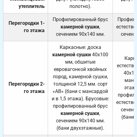
утеплитель
полотно).
п
Профилированный брус
Профили
Перегородки 1-
камерной сушки
,
естестве
го этажа
сечением 90х140 мм.
сечени
Каркасные: доска
камерной сушки
40х100
Карк
мм, обшитые
естеств
евровагонкой хвойных
40х10
пород, камерной сушки,
манса
Перегородки 2-
толщиной 12,5 мм. сорт
этажа
го этажа
«АВ» (бани с мансардой
профили
и в 1,5 этажа). Брусовые:
естестве
профилированный брус
сечени
камерной сушки
,
(бани 
сечением 90х140 мм.
(бани двухэтажные).