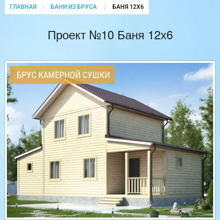
ГЛАВНАЯ
БАНИ ИЗ БРУСА
CURRENT:
БАНЯ 12Х6
Проект №10 Баня 12х6
БРУС КАМЕРНОЙ СУШКИ