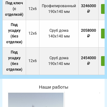
Под ключ
Профилированный
3246000
(с
12х6
З
190х140 мм
отделкой)
Под
усадку
Cруб дома
2058000
12х6
З
(без
140х140 мм
отделки)
Под
усадку
Cруб дома
2454000
12х6
З
(без
190х140 мм
отделки)
Наши работы