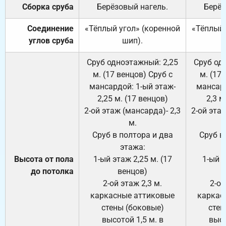
Сборка сруба
Берёзовый нагель.
Берёз
Соединение
«Тёплый угол» (коренной
«Тёплый 
углов сруба
шип).
Сруб одноэтажный: 2,25
Сруб од
м. (17 венцов) Сруб с
м. (17
мансардой: 1-ый этаж-
мансард
2,25 м. (17 венцов)
2,3 м
2-ой этаж (мансарда)- 2,3
2-ой этаж
м.
Сруб в полтора и два
Сруб в
этажа:
Высота от пола
1-ый этаж 2,25 м. (17
1-ый э
до потолка
венцов)
2-ой этаж 2,3 м.
2-ой
каркасные аттиковые
каркас
стены (боковые)
стен
высотой 1,5 м. в
высо