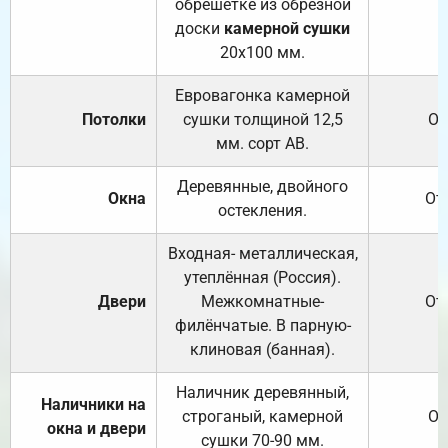
обрешётке из обрезной
доски
камерной сушки
20х100 мм.
Евровагонка камерной
Потолки
сушки толщиной 12,5
От
мм. сорт АВ.
Деревянные, двойного
Окна
От
остекления.
Входная- металлическая,
утеплённая (Россия).
Двери
Межкомнатные-
От
филёнчатые. В парную-
клиновая (банная).
Наличник деревянный,
Наличники на
строганый, камерной
От
окна и двери
сушки 70-90 мм.