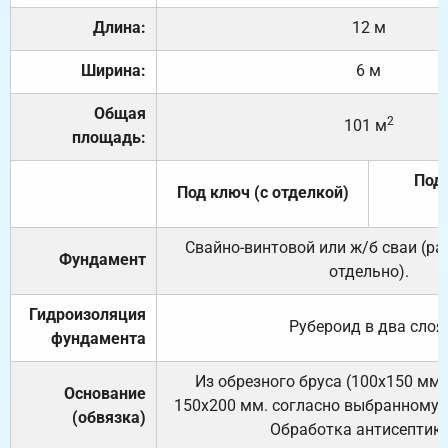
Длина:
12 м
Ширина:
6 м
Общая
2
101 м
площадь:
Под 
Под ключ (с отделкой)
Свайно-винтовой или ж/б сваи (р
Фундамент
отдельно).
Гидроизоляция
Рубероид в два слоя
фундамента
Из обрезного бруса (100х150 мм.
Основание
150х200 мм. согласно выбранному с
(обвязка)
Обработка антисептик