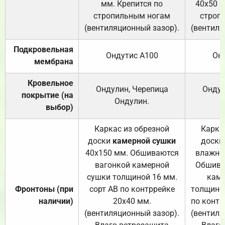
мм. Крепится по
40х50 м
стропильным ногам
строп
(вентиляционный зазор).
(вентиля
Подкровельная
Ондутис А100
Он
мембрана
Кровельное
Ондулин, Черепица
Ондул
покрытие (на
Ондулин.
выбор)
Каркас из обрезной
Карка
доски
камерной сушки
доски
40х150 мм. Обшиваются
влажно
вагонкой камерной
Обшива
сушки толщиной 16 мм.
каме
Фронтоны (при
сорт АВ по контррейке
толщиной
наличии)
20х40 мм.
по контр
(вентиляционный зазор).
(вентиля