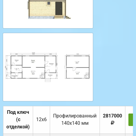
Под ключ
Профилированный
2817000
(с
12х6
З
140х140 мм
отделкой)