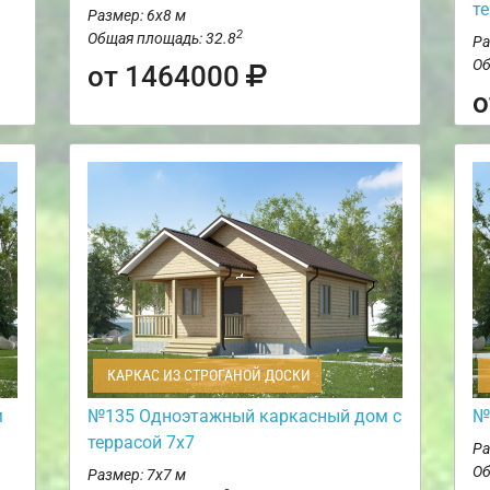
т
Размер: 6х8 м
2
Общая площадь: 32.8
Ра
Об
от 1464000
о
КАРКАС ИЗ СТРОГАНОЙ ДОСКИ
м
№135 Одноэтажный каркасный дом с
№
террасой 7х7
Ра
Об
Размер: 7х7 м