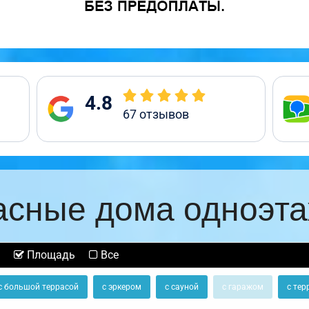
4.8
67
отзывов
асные дома одноэт
Площадь
Все
с большой террасой
с эркером
с сауной
с гаражом
с тер