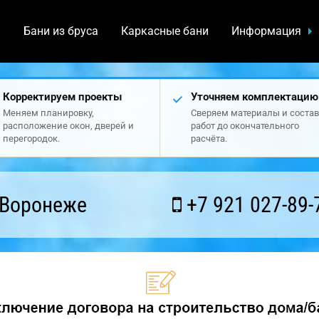
а
Бани из бруса
Каркасные бани
Информация
Корректируем проекты
Уточняем комплектацию
Меняем планировку,
Сверяем материалы и состав
расположение окон, дверей и
работ до окончательного
перегородок.
расчёта.
 Воронеже
+7 921 027-89-