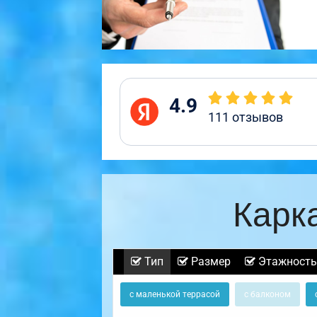
4.9
111
отзывов
Карк
Тип
Размер
Этажность
с маленькой террасой
с балконом