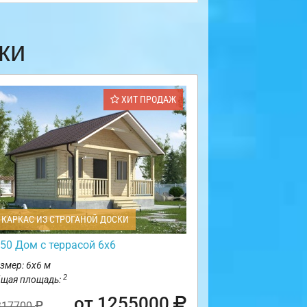
ки
ХИТ ПРОДАЖ
КАРКАС ИЗ СТРОГАНОЙ ДОСКИ
50 Дом с террасой 6х6
змер: 6х6 м
2
щая площадь:
от 1255000
317700