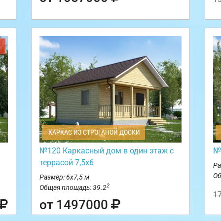
Ж
КАРКАС ИЗ СТРОГАНОЙ ДОСКИ
№120 Каркасный дом в один этаж с
№
террасой 7,5х6
Ра
Об
Размер: 6х7,5 м
2
Общая площадь: 39.2
1
от 1497000