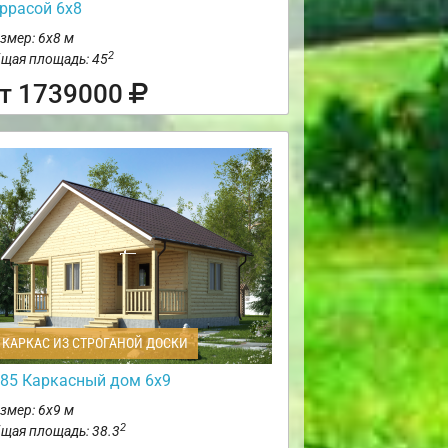
еррасой 6х8
змер: 6х8 м
2
щая площадь: 45
т 1739000
КАРКАС ИЗ СТРОГАНОЙ ДОСКИ
85 Каркасный дом 6х9
змер: 6х9 м
2
щая площадь: 38.3