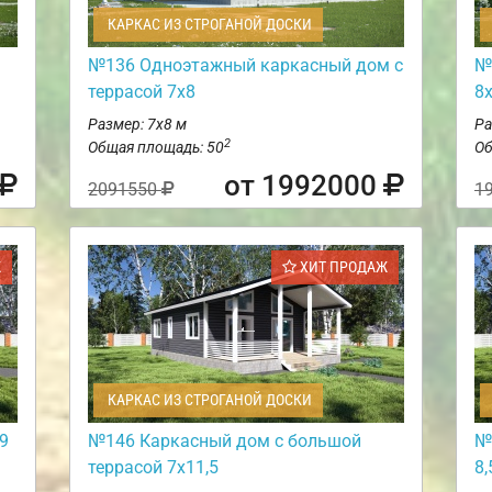
КАРКАС ИЗ СТРОГАНОЙ ДОСКИ
№136 Одноэтажный каркасный дом с
№
террасой 7х8
8
Размер: 7х8 м
Ра
2
Общая площадь: 50
Об
от 1992000
2091550
1
Ж
ХИТ ПРОДАЖ
КАРКАС ИЗ СТРОГАНОЙ ДОСКИ
9
№146 Каркасный дом с большой
№
террасой 7х11,5
8,