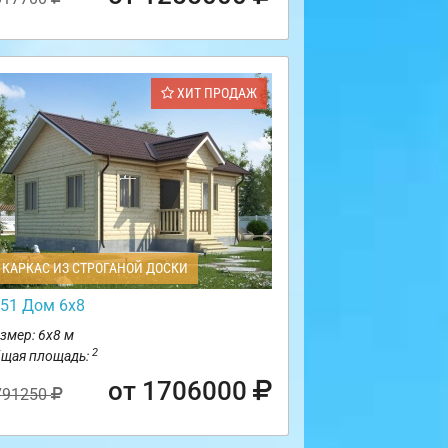
ХИТ ПРОДАЖ
КАРКАС ИЗ СТРОГАНОЙ ДОСКИ
51 Дом 6х8
змер: 6х8 м
2
щая площадь:
от 1706000
791250