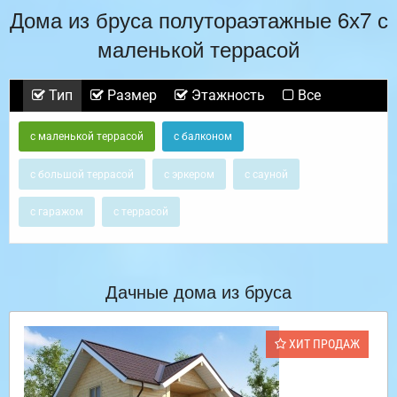
Дома из бруса полутораэтажные 6х7 с
маленькой террасой
Тип
Размер
Этажность
Все
с маленькой террасой
с балконом
с большой террасой
с эркером
с сауной
с гаражом
с террасой
Дачные дома из бруса
ХИТ ПРОДАЖ