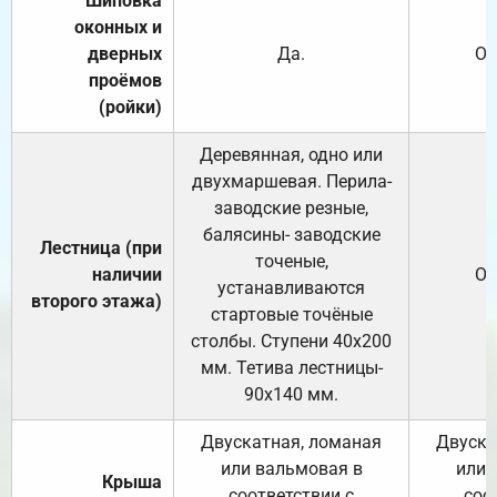
Шиповка
оконных и
дверных
Да.
От
проёмов
(ройки)
Деревянная, одно или
двухмаршевая. Перила-
заводские резные,
балясины- заводские
Лестница (при
точеные,
наличии
От
устанавливаются
второго этажа)
стартовые точёные
столбы. Ступени 40х200
мм. Тетива лестницы-
90х140 мм.
Двускатная, ломаная
Двуска
или вальмовая в
или 
Крыша
соответствии с
соо