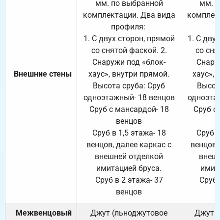
мм. по выбранной
мм. 
комплектации. Два вида
комплек
профиля:
п
1. С двух сторон, прямой
1. С дву
со снятой фаской. 2.
со сня
Снаружи под «блок-
Снару
Внешние стены
хаус», внутри прямой.
хаус», 
Высота сруба: Сруб
Высот
одноэтажный- 18 венцов
одноэта
Сруб с мансардой- 18
Сруб с
венцов
Сруб в 1,5 этажа- 18
Сруб в
венцов, далее каркас с
венцов,
внешней отделкой
внеш
имитацией бруса.
имит
Сруб в 2 этажа- 37
Сруб 
венцов
Межвенцовый
Джут (льноджутовое
Джут 