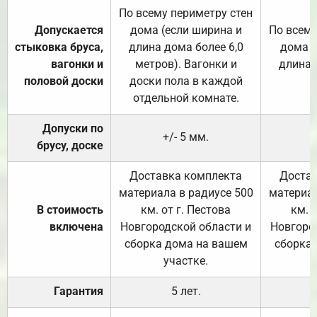
По всему периметру стен
Допускается
дома (если ширина и
По всему
стыковка бруса,
длина дома более 6,0
дома (
вагонки и
метров). Вагонки и
длина 
половой доски
доски пола в каждой
отдельной комнате.
Допуски по
+/- 5 мм.
брусу, доске
Доставка комплекта
Достав
материала в радиусе 500
материал
В стоимость
км. от г. Пестова
км. 
включена
Новгородской области и
Новгоро
сборка дома на вашем
сборка
участке.
Гарантия
5 лет.