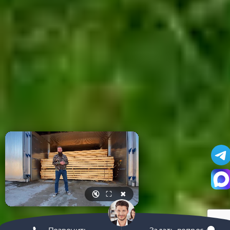
🔇
⛶
✖
Позвонить
Задать вопрос