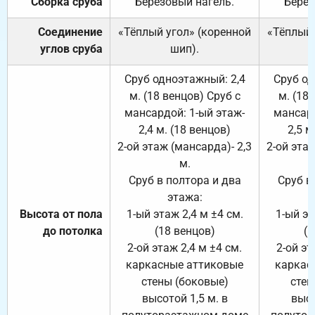
Сборка сруба
Берёзовый нагель.
Берёз
Соединение
«Тёплый угол» (коренной
«Тёплый 
углов сруба
шип).
Сруб одноэтажный: 2,4
Сруб од
м. (18 венцов) Сруб с
м. (18
мансардой: 1-ый этаж-
мансард
2,4 м. (18 венцов)
2,5 м
2-ой этаж (мансарда)- 2,3
2-ой этаж
м.
Сруб в полтора и два
Сруб в
этажа:
Высота от пола
1-ый этаж 2,4 м ±4 см.
1-ый эт
до потолка
(18 венцов)
(1
2-ой этаж 2,4 м ±4 см.
2-ой эт
каркасные аттиковые
каркас
стены (боковые)
стен
высотой 1,5 м. в
высо