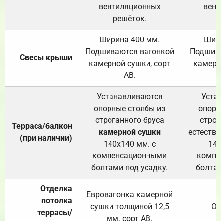
вентиляционных
вент
решёток.
Ширина 400 мм.
Шир
Подшиваются вагонкой
Подшива
Свесы крыши
камерной сушки, сорт
камерн
АВ.
Устанавливаются
Уста
опорные столбы из
опорн
строганного бруса
строг
Терраса/балкон
камерной сушки
естеств
(при наличии)
140х140 мм. с
140
компенсационными
компе
болтами под усадку.
болтам
Отделка
Евровагонка камерной
потолка
сушки толщиной 12,5
От
террасы/
мм. сорт АВ.