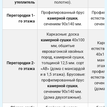
утеплитель
полотно).
п
Профилированный брус
Профили
Перегородки 1-
камерной сушки
,
естестве
го этажа
сечением 90х140 мм.
сечени
Каркасные: доска
камерной сушки
40х100
Карк
мм, обшитые
естеств
евровагонкой хвойных
40х10
пород, камерной сушки,
манса
Перегородки 2-
толщиной 12,5 мм. сорт
этажа
го этажа
«АВ» (дома с мансардой
профили
и в 1,5 этажа). Брусовые:
естестве
профилированный брус
сечени
камерной сушки
,
(дома 
сечением 90х140 мм.
(дома двухэтажные).