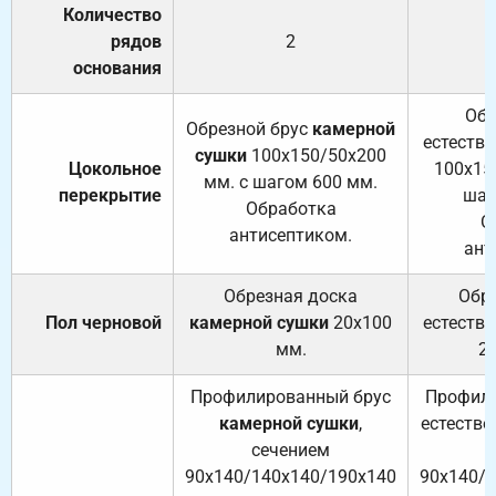
Количество
рядов
2
основания
Обр
Обрезной брус
камерной
естеств
сушки
100х150/50х200
Цокольное
100х15
мм. с шагом 600 мм.
перекрытие
шаг
Обработка
О
антисептиком.
ант
Обрезная доска
Обр
Пол черновой
камерной сушки
20х100
естеств
мм.
2
Профилированный брус
Профили
камерной сушки
,
естестве
сечением
с
90х140/140х140/190х140
90х140/