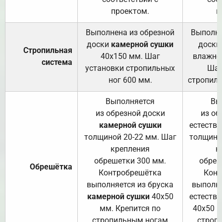
проектом.
п
Выполнена из обрезной
Выполне
доски
камерной сушки
доски
Стропильная
40х150 мм. Шаг
влажно
система
установки стропильных
Шаг
ног 600 мм.
стропиль
Выполняется
Вы
из обрезной доски
из об
камерной сушки
естеств
толщиной 20-22 мм. Шаг
толщино
крепления
к
обрешетки 300 мм.
обреш
Обрешётка
Контробрешётка
Конт
выполняется из бруска
выполня
камерной сушки
40х50
естеств
мм. Крепится по
40х50 м
стропильным ногам
строп