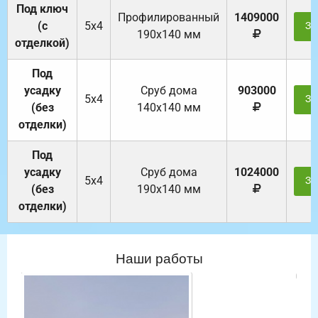
Под ключ
Профилированный
1409000
(с
5х4
За
190х140 мм
отделкой)
Под
усадку
Cруб дома
903000
5х4
За
(без
140х140 мм
отделки)
Под
усадку
Cруб дома
1024000
5х4
За
(без
190х140 мм
отделки)
Наши работы