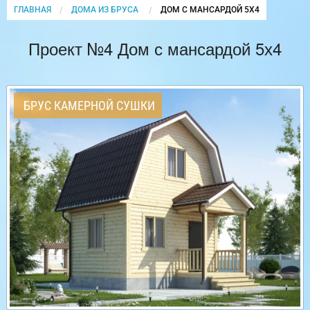
ГЛАВНАЯ
ДОМА ИЗ БРУСА
CURRENT:
ДОМ С МАНСАРДОЙ 5Х4
Проект №4 Дом с мансардой 5х4
БРУС КАМЕРНОЙ СУШКИ