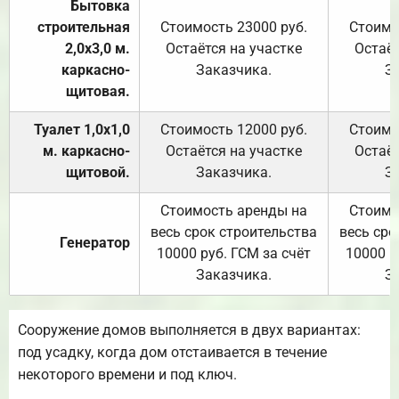
Бытовка
строительная
Стоимость 23000 руб.
Стоимо
2,0х3,0 м.
Остаётся на участке
Остаёт
каркасно-
Заказчика.
З
щитовая.
Туалет 1,0х1,0
Стоимость 12000 руб.
Стоимо
м. каркасно-
Остаётся на участке
Остаёт
щитовой.
Заказчика.
З
Стоимость аренды на
Стоимо
весь срок строительства
весь сро
Генератор
10000 руб. ГСМ за счёт
10000 р
Заказчика.
З
Сооружение домов выполняется в двух вариантах:
под усадку, когда дом отстаивается в течение
некоторого времени и под ключ.