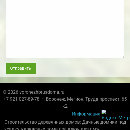
Отправить
© 2026 voronezhbrusdoma.ru
+7 921 027-89-78; г. Воронеж, Мегион, Труда проспект, 65
к2
Информация
Строительство деревянных домов: Дачные домики под
усадку, каркасные дома под ключ для пмж.