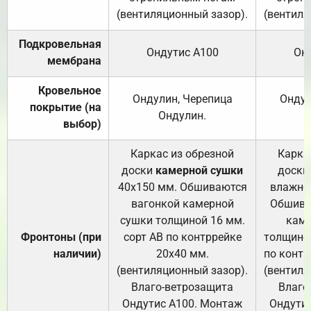
(вентиляционный зазор).
(вентиля
Подкровельная
Ондутис А100
Он
мембрана
Кровельное
Ондулин, Черепица
Ондул
покрытие (на
Ондулин.
выбор)
Каркас из обрезной
Карка
доски
камерной сушки
доски
40х150 мм. Обшиваются
влажно
вагонкой камерной
Обшива
сушки толщиной 16 мм.
каме
Фронтоны (при
сорт АВ по контррейке
толщиной
наличии)
20х40 мм.
по контр
(вентиляционный зазор).
(вентиля
Влаго-ветрозащита
Влаго
Ондутис А100. Монтаж
Ондути