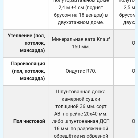
полутораэтажном доме
полутор
2,4 м ±4 см (поднят
2,5 м 
брусом на 18 венцов) в
брусом 
двухэтажном доме.
двухэ
Утепление (пол,
Минеральная вата
Knauf
потолок,
От
150
мм.
мансарда)
Пароизоляция
(пол, потолок,
Ондутис
R70
.
От
мансарда)
Шпунтованная доска
камерной сушки
толщиной 36 мм. сорт
АВ. по рейке 20х40 мм.
Пол чистовой
либо шпунтованная ДСП
От
16 мм. по разряженной
обрешётке из обрезной