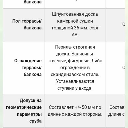
балкона
Шпунтованная доска
Пол террасы/
камерной сушки
От
балкона
толщиной 36 мм. сорт
АВ.
Перила- строганая
доска. Балясины-
Ограждение
точеные, фигурные. Либо
террасы/
ограждение в
От
балкона
скандинавском стиле.
Устанавливаются
ступени у входа.
Допуск на
геометрические
Составляет +/- 50 мм по
Составля
параметры
длине с каждой стороны.
длине с 
сруба