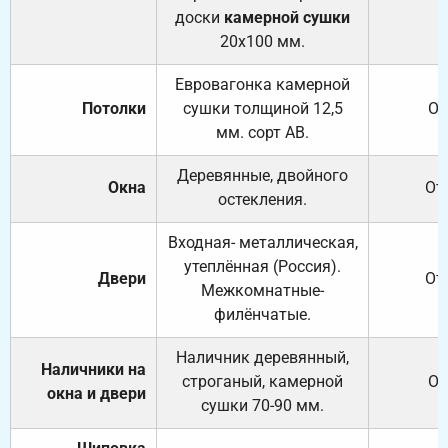
доски
камерной сушки
20х100 мм.
Евровагонка камерной
Потолки
сушки толщиной 12,5
От
мм. сорт АВ.
Деревянные, двойного
Окна
От
остекления.
Входная- металлическая,
утеплённая (Россия).
Двери
От
Межкомнатные-
филёнчатые.
Наличник деревянный,
Наличники на
строганый, камерной
От
окна и двери
сушки 70-90 мм.