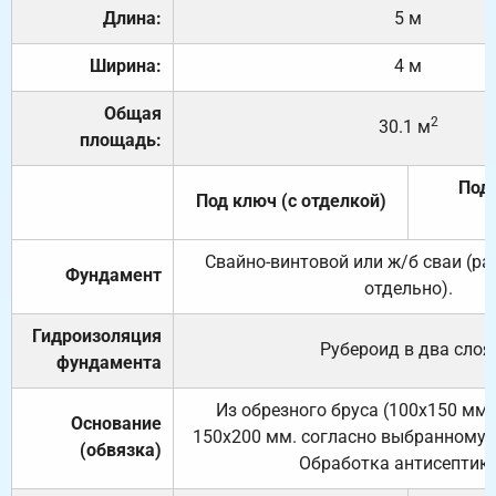
Длина:
5 м
Ширина:
4 м
Общая
2
30.1 м
площадь:
Под 
Под ключ (с отделкой)
Свайно-винтовой или ж/б сваи (р
Фундамент
отдельно).
Гидроизоляция
Рубероид в два слоя
фундамента
Из обрезного бруса (100х150 мм.
Основание
150х200 мм. согласно выбранному с
(обвязка)
Обработка антисептик