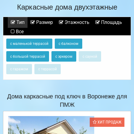
Каркасные дома двухэтажные
Тип
Размер
Этажность
Площадь
Все
с маленькой террасой
с балконом
с большой террасой
с эркером
с сауной
с гаражом
с террасой
Дома каркасные под ключ в Воронеже для
ПМЖ
ХИТ ПРОДАЖ