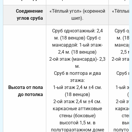
Соединение
«Тёплый угол» (коренной
«Тёплый 
углов сруба
шип).
Сруб одноэтажный: 2,4
Сруб од
м. (18 венцов) Сруб с
м. (18
мансардой: 1-ый этаж-
мансард
2,4 м. (18 венцов)
2,5 м
2-ой этаж (мансарда)- 2,3
2-ой этаж
м.
Сруб в полтора и два
Сруб в
этажа:
Высота от пола
1-ый этаж 2,4 м ±4 см.
1-ый эт
до потолка
(18 венцов)
(1
2-ой этаж 2,4 м ±4 см.
2-ой эт
каркасные аттиковые
каркас
стены (боковые)
стен
высотой 1,5 м. в
высо
полутораэтажном доме
полутор