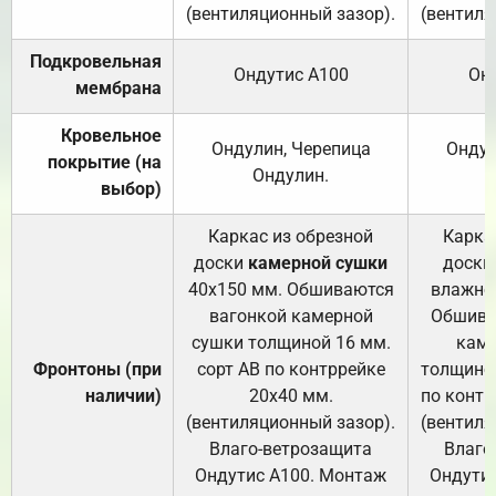
(вентиляционный зазор).
(вентиля
Подкровельная
Ондутис А100
Он
мембрана
Кровельное
Ондулин, Черепица
Ондул
покрытие (на
Ондулин.
выбор)
Каркас из обрезной
Карка
доски
камерной сушки
доски
40х150 мм. Обшиваются
влажно
вагонкой камерной
Обшива
сушки толщиной 16 мм.
каме
Фронтоны (при
сорт АВ по контррейке
толщиной
наличии)
20х40 мм.
по контр
(вентиляционный зазор).
(вентиля
Влаго-ветрозащита
Влаго
Ондутис А100. Монтаж
Ондути