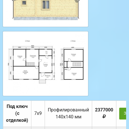
Под ключ
Профилированный
2377000
(с
7х9
За
140х140 мм
отделкой)