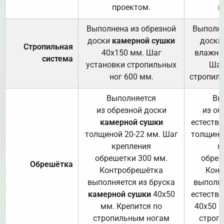
проектом.
п
Выполнена из обрезной
Выполне
доски
камерной сушки
доски
Стропильная
40х150 мм. Шаг
влажно
система
установки стропильных
Шаг
ног 600 мм.
стропиль
Выполняется
Вы
из обрезной доски
из об
камерной сушки
естеств
толщиной 20-22 мм. Шаг
толщино
крепления
к
обрешетки 300 мм.
обреш
Обрешётка
Контробрешётка
Конт
выполняется из бруска
выполня
камерной сушки
40х50
естеств
мм. Крепится по
40х50 м
стропильным ногам
строп