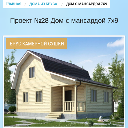
ГЛАВНАЯ
ДОМА ИЗ БРУСА
CURRENT:
ДОМ С МАНСАРДОЙ 7Х9
Проект №28 Дом с мансардой 7х9
БРУС КАМЕРНОЙ СУШКИ