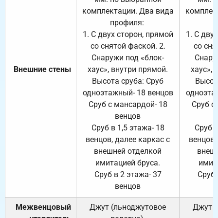
комплектации. Два вида
комплек
профиля:
п
1. С двух сторон, прямой
1. С дву
со снятой фаской. 2.
со сня
Снаружи под «блок-
Снару
Внешние стены
хаус», внутри прямой.
хаус», 
Высота сруба: Сруб
Высот
одноэтажный- 18 венцов
одноэта
Сруб с мансардой- 18
Сруб с
венцов
Сруб в 1,5 этажа- 18
Сруб в
венцов, далее каркас с
венцов,
внешней отделкой
внеш
имитацией бруса.
имит
Сруб в 2 этажа- 37
Сруб 
венцов
Межвенцовый
Джут (льноджутовое
Джут 