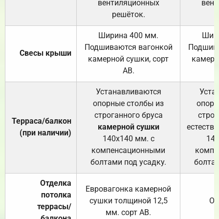
вентиляционных
вент
решёток.
Ширина 400 мм.
Шир
Подшиваются вагонкой
Подшива
Свесы крыши
камерной сушки, сорт
камерн
АВ.
Устанавливаются
Уста
опорные столбы из
опорн
строганного бруса
строг
Терраса/балкон
камерной сушки
естеств
(при наличии)
140х140 мм. с
140
компенсационными
компе
болтами под усадку.
болтам
Отделка
Евровагонка камерной
потолка
сушки толщиной 12,5
От
террасы/
мм. сорт АВ.
балкона