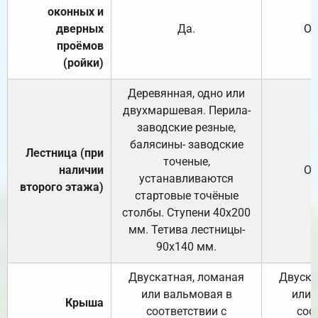
оконных и
дверных
Да.
От
проёмов
(ройки)
Деревянная, одно или
двухмаршевая. Перила-
заводские резные,
балясины- заводские
Лестница (при
точеные,
наличии
От
устанавливаются
второго этажа)
стартовые точёные
столбы. Ступени 40х200
мм. Тетива лестницы-
90х140 мм.
Двускатная, ломаная
Двуска
или вальмовая в
или 
Крыша
соответствии с
соо