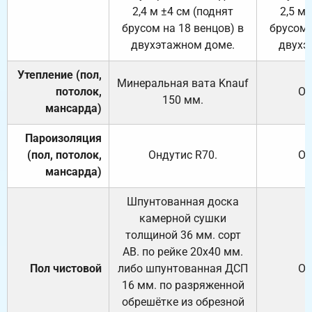
2,4 м ±4 см (поднят
2,5 м 
брусом на 18 венцов) в
брусом 
двухэтажном доме.
двухэ
Утепление (пол,
Минеральная вата
Knauf
потолок,
От
150
мм.
мансарда)
Пароизоляция
(пол, потолок,
Ондутис
R70
.
От
мансарда)
Шпунтованная доска
камерной сушки
толщиной 36 мм. сорт
АВ. по рейке 20х40 мм.
Пол чистовой
либо шпунтованная ДСП
От
16 мм. по разряженной
обрешётке из обрезной