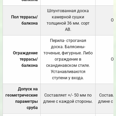
Шпунтованная доска
Пол террасы/
камерной сушки
От
балкона
толщиной 36 мм. сорт
АВ.
Перила- строганая
доска. Балясины-
Ограждение
точеные, фигурные. Либо
террасы/
ограждение в
От
балкона
скандинавском стиле.
Устанавливаются
ступени у входа.
Допуск на
геометрические
Составляет +/- 50 мм по
Составля
параметры
длине с каждой стороны.
длине с 
сруба