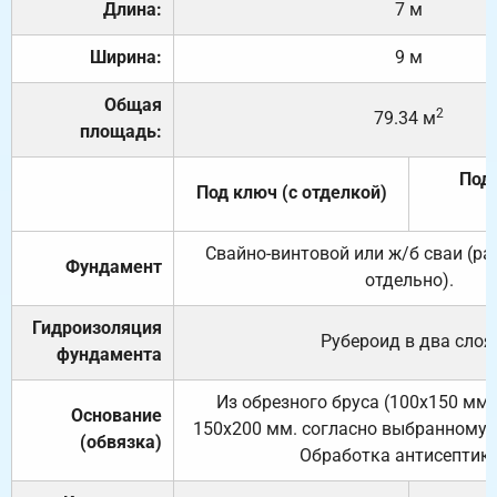
Длина:
7 м
Ширина:
9 м
Общая
2
79.34 м
площадь:
Под 
Под ключ (с отделкой)
Свайно-винтовой или ж/б сваи (р
Фундамент
отдельно).
Гидроизоляция
Рубероид в два слоя
фундамента
Из обрезного бруса (100х150 мм.
Основание
150х200 мм. согласно выбранному с
(обвязка)
Обработка антисептик