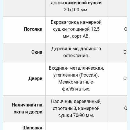
доски
камерной сушки
20х100 мм.
Евровагонка камерной
Потолки
сушки толщиной 12,5
От
мм. сорт АВ.
Деревянные, двойного
Окна
От
остекления.
Входная- металлическая,
утеплённая (Россия).
Двери
От
Межкомнатные-
филёнчатые.
Наличник деревянный,
Наличники на
строганый, камерной
От
окна и двери
сушки 70-90 мм.
Шиповка