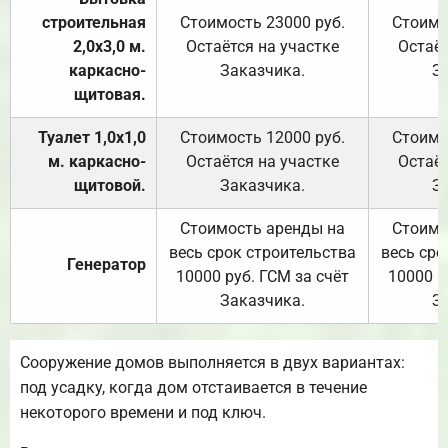
строительная
Стоимость 23000 руб.
Стоимо
2,0х3,0 м.
Остаётся на участке
Остаёт
каркасно-
Заказчика.
З
щитовая.
Туалет 1,0х1,0
Стоимость 12000 руб.
Стоимо
м. каркасно-
Остаётся на участке
Остаёт
щитовой.
Заказчика.
З
Стоимость аренды на
Стоимо
весь срок строительства
весь сро
Генератор
10000 руб. ГСМ за счёт
10000 р
Заказчика.
З
Сооружение домов выполняется в двух вариантах:
под усадку, когда дом отстаивается в течение
некоторого времени и под ключ.