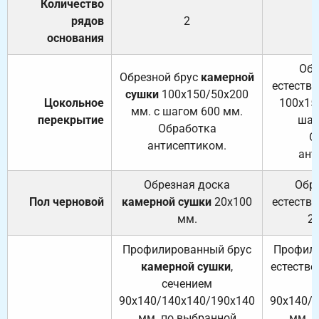
Количество
рядов
2
основания
Обр
Обрезной брус
камерной
естеств
сушки
100х150/50х200
Цокольное
100х15
мм. с шагом 600 мм.
перекрытие
шаг
Обработка
О
антисептиком.
ант
Обрезная доска
Обр
Пол черновой
камерной сушки
20х100
естеств
мм.
2
Профилированный брус
Профили
камерной сушки
,
естестве
сечением
с
90х140/140х140/190х140
90х140/
мм. по выбранной
мм. 