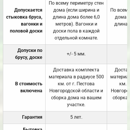
По всему периметру стен
Допускается
дома (если ширина и
По всему
стыковка бруса,
длина дома более 6,0
дома (
вагонки и
метров). Вагонки и
длина 
половой доски
доски пола в каждой
отдельной комнате.
Допуски по
+/- 5 мм.
брусу, доске
Доставка комплекта
Достав
материала в радиусе 500
материал
В стоимость
км. от г. Пестова
км. 
включена
Новгородской области и
Новгоро
сборка дома на вашем
сборка
участке.
Гарантия
5 лет.
Бытовка