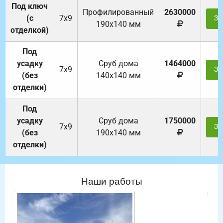
Под ключ
Профилированный
2630000
(с
7х9
За
190х140 мм
отделкой)
Под
усадку
Cруб дома
1464000
7х9
За
(без
140х140 мм
отделки)
Под
усадку
Cруб дома
1750000
7х9
За
(без
190х140 мм
отделки)
Наши работы