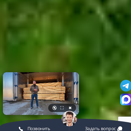
🔇
⛶
✖
Позвонить
Задать вопрос