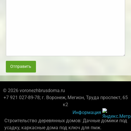
Отправить
© 2026 voronezhbrusdoma.ru
+7 921 027-89-78; г. Воронеж, Мегион, Труда проспект, 65
к2
Информация
Строительство деревянных домов: Дачные домики под
усадку, каркасные дома под ключ для пмж.