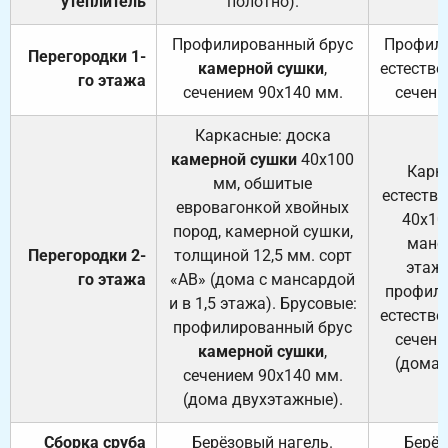
утеплитель
полотно).
п
Профилированный брус
Профили
Перегородки 1-
камерной сушки
,
естестве
го этажа
сечением 90х140 мм.
сечени
Каркасные: доска
камерной сушки
40х100
Карк
мм, обшитые
естеств
евровагонкой хвойных
40х10
пород, камерной сушки,
манса
Перегородки 2-
толщиной 12,5 мм. сорт
этажа
го этажа
«АВ» (дома с мансардой
профили
и в 1,5 этажа). Брусовые:
естестве
профилированный брус
сечени
камерной сушки
,
(дома 
сечением 90х140 мм.
(дома двухэтажные).
Сборка сруба
Берёзовый нагель.
Берёз