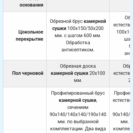
основания
Обр
Обрезной брус
камерной
естеств
сушки
100х150/50х200
Цокольное
100х15
мм. с шагом 600 мм.
перекрытие
шаг
Обработка
О
антисептиком.
ант
Обрезная доска
Обр
Пол черновой
камерной сушки
20х100
естеств
мм.
2
Профилированный брус
Профили
камерной сушки
,
естестве
сечением
с
90х140/140х140/190х140
90х140/
мм. по выбранной
мм. 
комплектации. Два вида
комплек