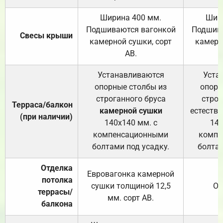
Ширина 400 мм.
Шир
Подшиваются вагонкой
Подшива
Свесы крыши
камерной сушки, сорт
камерн
АВ.
Устанавливаются
Уста
опорные столбы из
опорн
строганного бруса
строг
Терраса/балкон
камерной сушки
естеств
(при наличии)
140х140 мм. с
140
компенсационными
компе
болтами под усадку.
болтам
Отделка
Евровагонка камерной
потолка
сушки толщиной 12,5
От
террасы/
мм. сорт АВ.
балкона