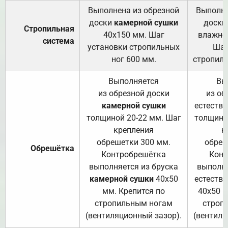
Выполнена из обрезной
Выполне
доски
камерной сушки
доски
Стропильная
40х150 мм. Шаг
влажно
система
установки стропильных
Шаг
ног 600 мм.
стропиль
Выполняется
Вы
из обрезной доски
из об
камерной сушки
естеств
толщиной 20-22 мм. Шаг
толщино
крепления
к
обрешетки 300 мм.
обреш
Обрешётка
Контробрешётка
Конт
выполняется из бруска
выполня
камерной сушки
40х50
естеств
мм. Крепится по
40х50 м
стропильным ногам
строп
(вентиляционный зазор).
(вентиля