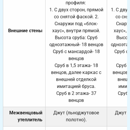
профиля:
п
1. С двух сторон, прямой
1. С дву
со снятой фаской. 2.
со сня
Снаружи под «блок-
Снару
Внешние стены
хаус», внутри прямой.
хаус», 
Высота сруба: Сруб
Высот
одноэтажный- 18 венцов
одноэта
Сруб с мансардой- 18
Сруб с
венцов
Сруб в 1,5 этажа- 18
Сруб в
венцов, далее каркас с
венцов,
внешней отделкой
внеш
имитацией бруса.
имит
Сруб в 2 этажа- 37
Сруб 
венцов
Межвенцовый
Джут (льноджутовое
Джут 
утеплитель
полотно).
п