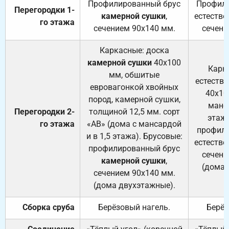
Профилированный брус
Профили
Перегородки 1-
камерной сушки
,
естестве
го этажа
сечением 90х140 мм.
сечени
Каркасные: доска
камерной сушки
40х100
Карк
мм, обшитые
естеств
евровагонкой хвойных
40х10
пород, камерной сушки,
манса
Перегородки 2-
толщиной 12,5 мм. сорт
этажа
го этажа
«АВ» (дома с мансардой
профили
и в 1,5 этажа). Брусовые:
естестве
профилированный брус
сечени
камерной сушки
,
(дома 
сечением 90х140 мм.
(дома двухэтажные).
Сборка сруба
Берёзовый нагель.
Берёз