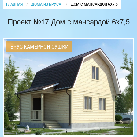
ГЛАВНАЯ
ДОМА ИЗ БРУСА
CURRENT:
ДОМ С МАНСАРДОЙ 6Х7,5
Проект №17 Дом с мансардой 6х7,5
БРУС КАМЕРНОЙ СУШКИ