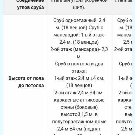
Соединение
«Тёплый угол» (коренной
«Тёплый 
углов сруба
шип).
Сруб одноэтажный: 2,4
Сруб од
м. (18 венцов) Сруб с
м. (18
мансардой: 1-ый этаж-
мансард
2,4 м. (18 венцов)
2,5 м
2-ой этаж (мансарда)- 2,3
2-ой этаж
м.
Сруб в полтора и два
Сруб в
этажа:
Высота от пола
1-ый этаж 2,4 м ±4 см.
1-ый эт
до потолка
(18 венцов)
(1
2-ой этаж 2,4 м ±4 см.
2-ой эт
каркасные аттиковые
каркас
стены (боковые)
стен
высотой 1,5 м. в
высо
полутораэтажном доме
полутор
2,4 м ±4 см (поднят
2,5 м 