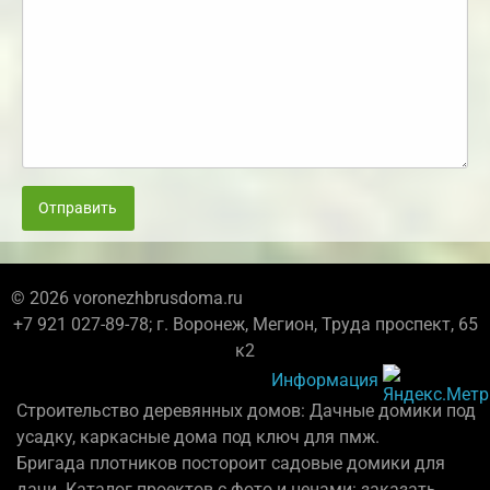
Отправить
© 2026 voronezhbrusdoma.ru
+7 921 027-89-78; г. Воронеж, Мегион, Труда проспект, 65
к2
Информация
Строительство деревянных домов: Дачные домики под
усадку, каркасные дома под ключ для пмж.
Бригада плотников постороит садовые домики для
дачи. Каталог проектов с фото и ценами: заказать