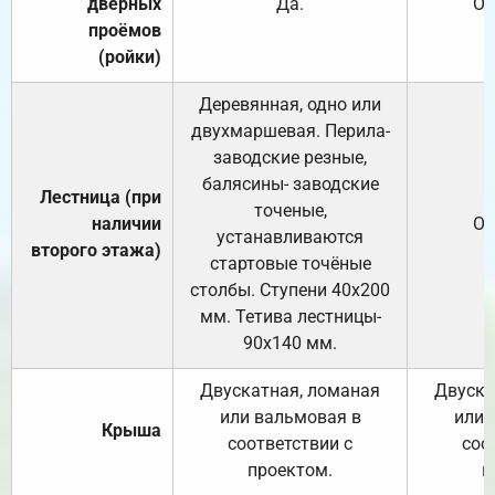
дверных
Да.
От
проёмов
(ройки)
Деревянная, одно или
двухмаршевая. Перила-
заводские резные,
балясины- заводские
Лестница (при
точеные,
наличии
От
устанавливаются
второго этажа)
стартовые точёные
столбы. Ступени 40х200
мм. Тетива лестницы-
90х140 мм.
Двускатная, ломаная
Двуска
или вальмовая в
или 
Крыша
соответствии с
соо
проектом.
п