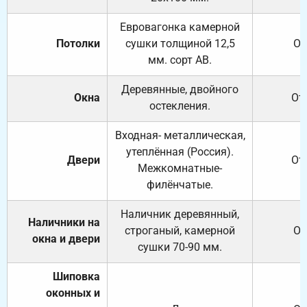
Евровагонка камерной
Потолки
сушки толщиной 12,5
От
мм. сорт АВ.
Деревянные, двойного
Окна
От
остекления.
Входная- металлическая,
утеплённая (Россия).
Двери
От
Межкомнатные-
филёнчатые.
Наличник деревянный,
Наличники на
строганый, камерной
От
окна и двери
сушки 70-90 мм.
Шиповка
оконных и