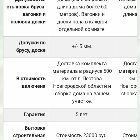
стыковка бруса,
длина дома более 6,0
дома (
вагонки и
метров). Вагонки и
длина 
половой доски
доски пола в каждой
отдельной комнате.
Допуски по
+/- 5 мм.
брусу, доске
Доставка комплекта
Достав
материала в радиусе 500
материал
В стоимость
км. от г. Пестова
км. 
включена
Новгородской области и
Новгоро
сборка дома на вашем
сборка
участке.
Гарантия
5 лет.
Бытовка
строительная
Стоимость 23000 руб.
Стоимо