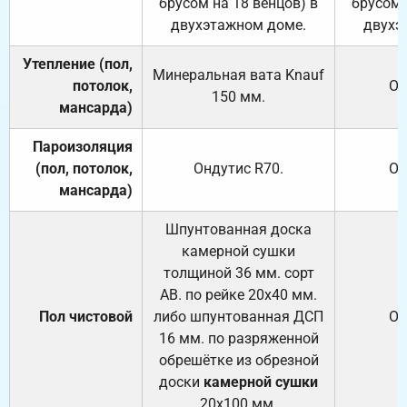
брусом на 18 венцов) в
брусом 
двухэтажном доме.
двухэ
Утепление (пол,
Минеральная вата
Knauf
потолок,
От
150
мм.
мансарда)
Пароизоляция
(пол, потолок,
Ондутис
R70
.
От
мансарда)
Шпунтованная доска
камерной сушки
толщиной 36 мм. сорт
АВ. по рейке 20х40 мм.
Пол чистовой
либо шпунтованная ДСП
От
16 мм. по разряженной
обрешётке из обрезной
доски
камерной сушки
20х100 мм.