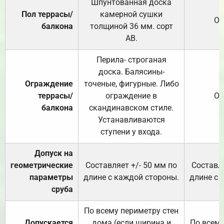
Шпунтованная доска
Пол террасы/
камерной сушки
От
балкона
толщиной 36 мм. сорт
АВ.
Перила- строганая
доска. Балясины-
Ограждение
точеные, фигурные. Либо
террасы/
ограждение в
От
балкона
скандинавском стиле.
Устанавливаются
ступени у входа.
Допуск на
геометрические
Составляет +/- 50 мм по
Составля
параметры
длине с каждой стороны.
длине с 
сруба
По всему периметру стен
Допускается
дома (если ширина и
По всему