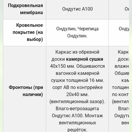
Подкровельная
Ондутис А100
Он
мембрана
Кровельное
Ондулин, Черепица
Ондул
покрытие (на
Ондулин.
выбор)
Каркас из обрезной
Карка
доски
камерной сушки
доски
40х150 мм. Обшиваются
влажно
вагонкой камерной
Обшива
сушки толщиной 16 мм.
каме
Фронтоны (при
сорт АВ по контррейке
толщиной
наличии)
20х40 мм.
по контр
(вентиляционный зазор).
(вентиля
Влаго-ветрозащита
Влаго
Ондутис А100. Монтаж
Ондути
вентиляционных
вент
решёток.