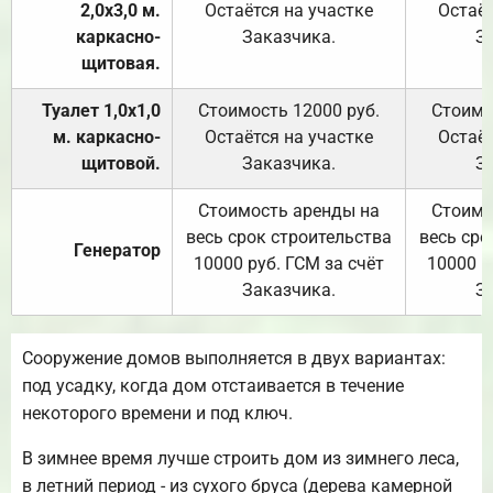
2,0х3,0 м.
Остаётся на участке
Остаёт
каркасно-
Заказчика.
З
щитовая.
Туалет 1,0х1,0
Стоимость 12000 руб.
Стоимо
м. каркасно-
Остаётся на участке
Остаёт
щитовой.
Заказчика.
З
Стоимость аренды на
Стоимо
весь срок строительства
весь сро
Генератор
10000 руб. ГСМ за счёт
10000 р
Заказчика.
З
Сооружение домов выполняется в двух вариантах:
под усадку, когда дом отстаивается в течение
некоторого времени и под ключ.
В зимнее время лучше строить дом из зимнего леса,
в летний период - из сухого бруса (дерева камерной