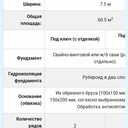
Ширина:
7.5 м
Общая
2
60.5 м
площадь:
Под 
Под ключ (с отделкой)
Свайно-винтовой или ж/б сваи (р
Фундамент
отдельно).
Гидроизоляция
Рубероид в два слоя
фундамента
Из обрезного бруса (100х150 мм.
Основание
150х200 мм. согласно выбранному с
(обвязка)
Обработка антисептик
Количество
рядов
2