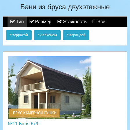
Бани из бруса двухэтажные
Тип
Размер
Этажность
Все
с террасой
с балконом
с верандой
БРУС КАМЕРНОЙ СУШКИ
№11 Баня 6х9