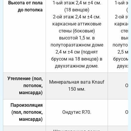
Высота от пола
1-ый этаж 2,4 м ±4 см.
1-ый эт
до потолка
(18 венцов)
(1
2-ой этаж 2,4 м ±4 см.
2-ой эт
каркасные аттиковые
каркас
стены (боковые)
стен
высотой 1,5 м. в
высо
полутораэтажном доме
полутор
2,4 м ±4 см (поднят
2,5 м 
брусом на 18 венцов) в
брусом 
двухэтажном доме.
двухэ
Утепление (пол,
Минеральная вата
Knauf
потолок,
От
150
мм.
мансарда)
Пароизоляция
(пол, потолок,
Ондутис
R70
.
От
мансарда)