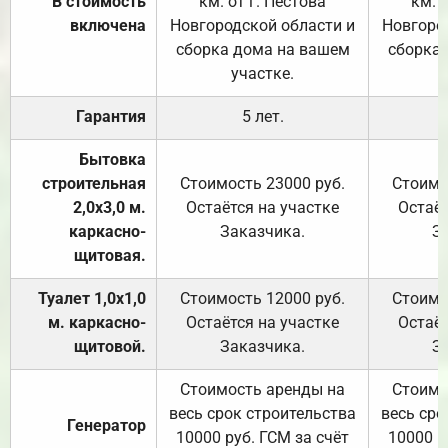
В стоимость
км. от г. Пестова
км. 
включена
Новгородской области и
Новгоро
сборка дома на вашем
сборка
участке.
Гарантия
5 лет.
Бытовка
строительная
Стоимость 23000 руб.
Стоимо
2,0х3,0 м.
Остаётся на участке
Остаёт
каркасно-
Заказчика.
З
щитовая.
Туалет 1,0х1,0
Стоимость 12000 руб.
Стоимо
м. каркасно-
Остаётся на участке
Остаёт
щитовой.
Заказчика.
З
Стоимость аренды на
Стоимо
весь срок строительства
весь сро
Генератор
10000 руб. ГСМ за счёт
10000 р