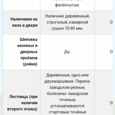
филёнчатые.
Наличник деревянный,
Наличники на
строганый, камерной
От
окна и двери
сушки 70-90 мм.
Шиповка
оконных и
дверных
Да.
От
проёмов
(ройки)
Деревянная, одно или
двухмаршевая. Перила-
заводские резные,
балясины- заводские
Лестница (при
точеные,
наличии
От
устанавливаются
второго этажа)
стартовые точёные