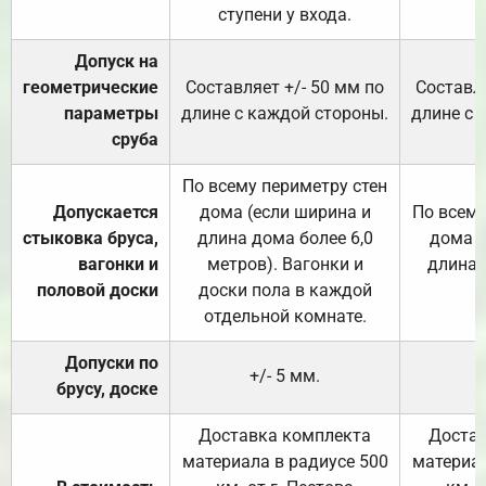
ступени у входа.
Допуск на
геометрические
Составляет +/- 50 мм по
Составля
параметры
длине с каждой стороны.
длине с 
сруба
По всему периметру стен
Допускается
дома (если ширина и
По всему
стыковка бруса,
длина дома более 6,0
дома (
вагонки и
метров). Вагонки и
длина 
половой доски
доски пола в каждой
отдельной комнате.
Допуски по
+/- 5 мм.
брусу, доске
Доставка комплекта
Достав
материала в радиусе 500
материал