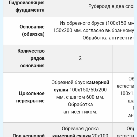
Гидроизоляция
Рубероид в два слоя
фундамента
Из обрезного бруса (100х150 мм.
Основание
150х200 мм. согласно выбранному с
(обвязка)
Обработка антисептик
Количество
рядов
2
основания
Обр
Обрезной брус
камерной
естеств
сушки
100х150/50х200
Цокольное
100х15
мм. с шагом 600 мм.
перекрытие
шаг
Обработка
О
антисептиком.
ант
Обрезная доска
Обр
Пол черновой
камерной сушки
20х100
естеств