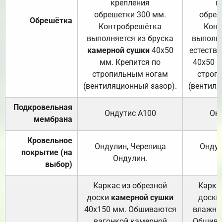
крепления
к
обрешетки 300 мм.
обреш
Обрешётка
Контробрешётка
Конт
выполняется из бруска
выполня
камерной сушки
40х50
естеств
мм. Крепится по
40х50 м
стропильным ногам
строп
(вентиляционный зазор).
(вентиля
Подкровельная
Ондутис А100
Он
мембрана
Кровельное
Ондулин, Черепица
Ондул
покрытие (на
Ондулин.
выбор)
Каркас из обрезной
Карка
доски
камерной сушки
доски
40х150 мм. Обшиваются
влажно
вагонкой камерной
Обшива