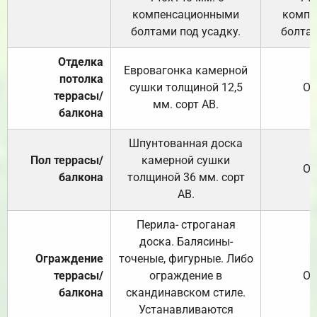
компенсационными
компе
болтами под усадку.
болтам
Отделка
Евровагонка камерной
потолка
сушки толщиной 12,5
От
террасы/
мм. сорт АВ.
балкона
Шпунтованная доска
Пол террасы/
камерной сушки
От
балкона
толщиной 36 мм. сорт
АВ.
Перила- строганая
доска. Балясины-
Ограждение
точеные, фигурные. Либо
террасы/
ограждение в
От
балкона
скандинавском стиле.
Устанавливаются