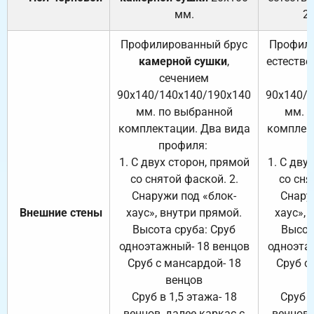
мм.
2
Профилированный брус
Профили
камерной сушки
,
естестве
сечением
с
90х140/140х140/190х140
90х140/
мм. по выбранной
мм. 
комплектации. Два вида
комплек
профиля:
п
1. С двух сторон, прямой
1. С дву
со снятой фаской. 2.
со сня
Снаружи под «блок-
Снару
Внешние стены
хаус», внутри прямой.
хаус», 
Высота сруба: Сруб
Высот
одноэтажный- 18 венцов
одноэта
Сруб с мансардой- 18
Сруб с
венцов
Сруб в 1,5 этажа- 18
Сруб в
венцов, далее каркас с
венцов,