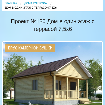
ГЛАВНАЯ
ДОМА ИЗ БРУСА
CURRENT:
ДОМ В ОДИН ЭТАЖ С ТЕРРАСОЙ 7,5Х6
Проект №120 Дом в один этаж с
террасой 7,5х6
БРУС КАМЕРНОЙ СУШКИ