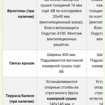
сушки толщиной 16 мм.
каме
Фронтоны (при
сорт АВ по контррейке
толщиной
наличии)
20х40 мм.
по контр
(вентиляционный зазор).
(вентиля
Влаго-ветрозащита
Влаго
Ондутис А100. Монтаж
Ондути
вентиляционных
вент
решёток.
Ширина 400 мм.
Шир
Подшиваются вагонкой
Подшива
Свесы крыши
камерной сушки, сорт
камерн
АВ.
Устанавливаются
Уста
опорные столбы из
опорн
строганного бруса
строг
Терраса/балкон
камерной сушки
естеств
(при наличии)
140х140 мм. с
140