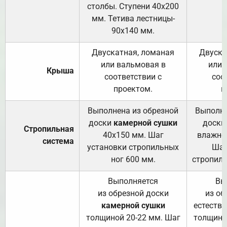
столбы. Ступени 40х200
мм. Тетива лестницы-
90х140 мм.
Двускатная, ломаная
Двуска
или вальмовая в
или 
Крыша
соответствии с
соо
проектом.
п
Выполнена из обрезной
Выполне
доски
камерной сушки
доски
Стропильная
40х150 мм. Шаг
влажно
система
установки стропильных
Шаг
ног 600 мм.
стропиль
Выполняется
Вы
из обрезной доски
из об
камерной сушки
естеств
толщиной 20-22 мм. Шаг
толщино