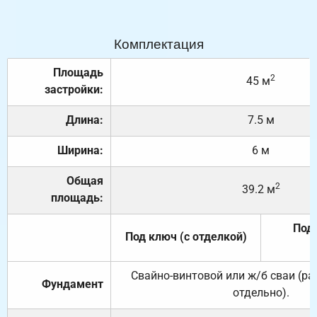
Комплектация
Площадь
2
45 м
застройки:
Длина:
7.5 м
Ширина:
6 м
Общая
2
39.2 м
площадь:
Под 
Под ключ (с отделкой)
Свайно-винтовой или ж/б сваи (р
Фундамент
отдельно).