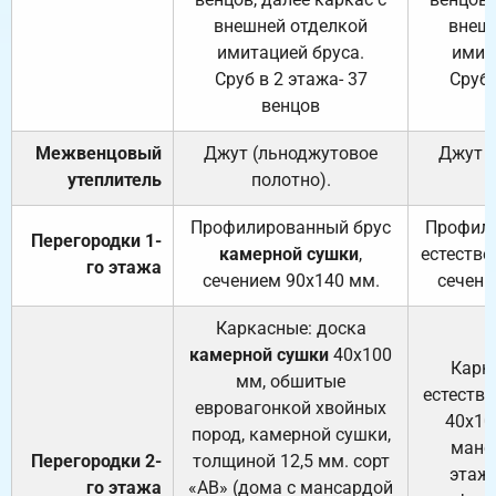
внешней отделкой
внеш
имитацией бруса.
имит
Сруб в 2 этажа- 37
Сруб 
венцов
Межвенцовый
Джут (льноджутовое
Джут 
утеплитель
полотно).
п
Профилированный брус
Профили
Перегородки 1-
камерной сушки
,
естестве
го этажа
сечением 90х140 мм.
сечени
Каркасные: доска
камерной сушки
40х100
Карк
мм, обшитые
естеств
евровагонкой хвойных
40х10
пород, камерной сушки,
манса
Перегородки 2-
толщиной 12,5 мм. сорт
этажа
го этажа
«АВ» (дома с мансардой