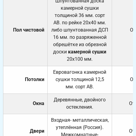
Шпунтованная доска
камерной сушки
толщиной 36 мм. сорт
АВ. по рейке 20х40 мм.
Пол чистовой
либо шпунтованная ДСП
От
16 мм. по разряженной
обрешётке из обрезной
доски
камерной сушки
20х100 мм.
Евровагонка камерной
Потолки
сушки толщиной 12,5
От
мм. сорт АВ.
Деревянные, двойного
Окна
От
остекления.
Входная- металлическая,
утеплённая (Россия).
Двери
От
Межкомнатные-