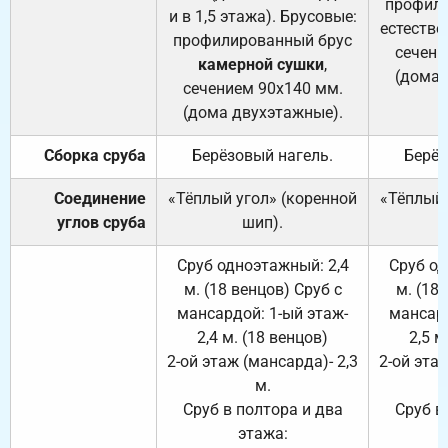
профили
и в 1,5 этажа). Брусовые:
естестве
профилированный брус
сечени
камерной сушки
,
(дома 
сечением 90х140 мм.
(дома двухэтажные).
Сборка сруба
Берёзовый нагель.
Берёз
Соединение
«Тёплый угол» (коренной
«Тёплый 
углов сруба
шип).
Сруб одноэтажный: 2,4
Сруб од
м. (18 венцов) Сруб с
м. (18
мансардой: 1-ый этаж-
мансард
2,4 м. (18 венцов)
2,5 м
2-ой этаж (мансарда)- 2,3
2-ой этаж
м.
Сруб в полтора и два
Сруб в
этажа: