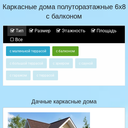
Каркасные дома полутораэтажные 6х8
с балконом
Тип
Размер
Этажность
Площадь
Все
с маленькой террасой
с балконом
с большой террасой
с эркером
с сауной
с гаражом
с террасой
Дачные каркасные дома