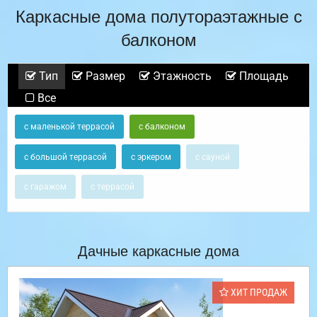
Каркасные дома полутораэтажные с
балконом
Тип
Размер
Этажность
Площадь
Все
с маленькой террасой
с балконом
с большой террасой
с эркером
с сауной
с гаражом
с террасой
Дачные каркасные дома
ХИТ ПРОДАЖ