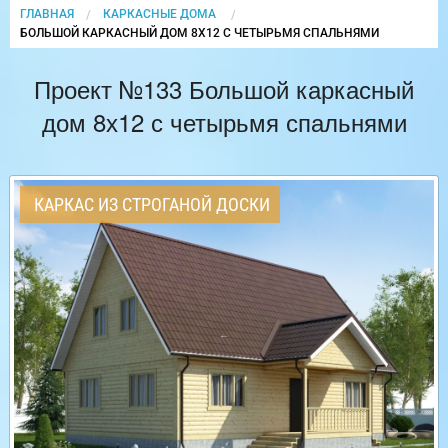
ГЛАВНАЯ
КАРКАСНЫЕ ДОМА
CURRENT:
БОЛЬШОЙ КАРКАСНЫЙ ДОМ 8Х12 С ЧЕТЫРЬМЯ СПАЛЬНЯМИ
Проект №133 Большой каркасный
дом 8х12 с четырьмя спальнями
КАРКАС ИЗ СТРОГАНОЙ ДОСКИ