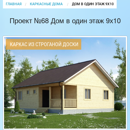
ГЛАВНАЯ
КАРКАСНЫЕ ДОМА
CURRENT:
ДОМ В ОДИН ЭТАЖ 9Х10
Проект №68 Дом в один этаж 9х10
КАРКАС ИЗ СТРОГАНОЙ ДОСКИ