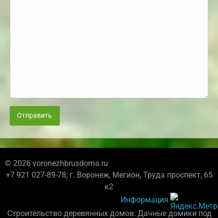
Отправить
© 2026 voronezhbrusdoma.ru
+7 921 027-89-78; г. Воронеж, Мегион, Труда проспект, 65
к2
Информация
Строительство деревянных домов: Дачные домики под