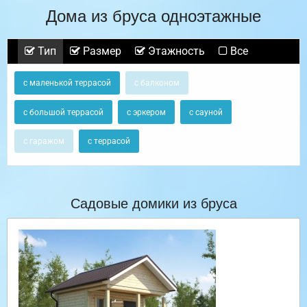
Дома из бруса одноэтажные
Тип
Размер
Этажность
Все
с маленькой террасой
с балконом
с большой террасой
с эркером
с сауной
с гаражом
с террасой
Садовые домики из бруса