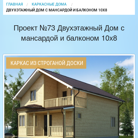
ГЛАВНАЯ
КАРКАСНЫЕ ДОМА
CURRENT:
ДВУХЭТАЖНЫЙ ДОМ С МАНСАРДОЙ И БАЛКОНОМ 10Х8
Проект №73 Двухэтажный Дом с
мансардой и балконом 10х8
КАРКАС ИЗ СТРОГАНОЙ ДОСКИ