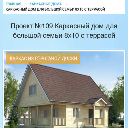
ГЛАВНАЯ
КАРКАСНЫЕ ДОМА
CURRENT:
КАРКАСНЫЙ ДОМ ДЛЯ БОЛЬШОЙ СЕМЬИ 8Х10 С ТЕРРАСОЙ
Проект №109 Каркасный дом для
большой семьи 8х10 с террасой
КАРКАС ИЗ СТРОГАНОЙ ДОСКИ