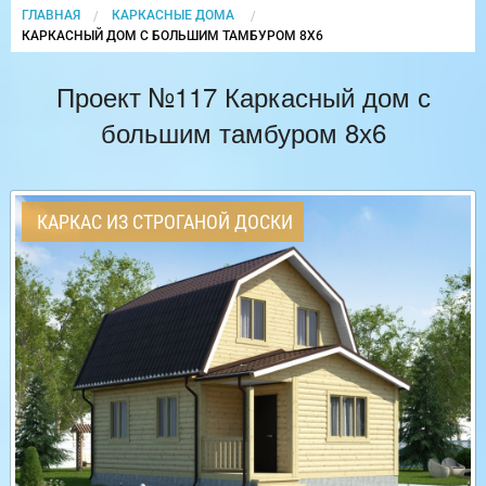
ГЛАВНАЯ
КАРКАСНЫЕ ДОМА
CURRENT:
КАРКАСНЫЙ ДОМ С БОЛЬШИМ ТАМБУРОМ 8Х6
Проект №117 Каркасный дом с
большим тамбуром 8х6
КАРКАС ИЗ СТРОГАНОЙ ДОСКИ