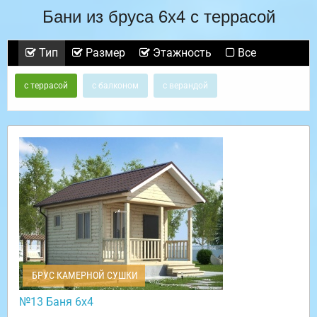
Бани из бруса 6х4 с террасой
Тип
Размер
Этажность
Все
с террасой
с балконом
с верандой
БРУС КАМЕРНОЙ СУШКИ
№13 Баня 6х4