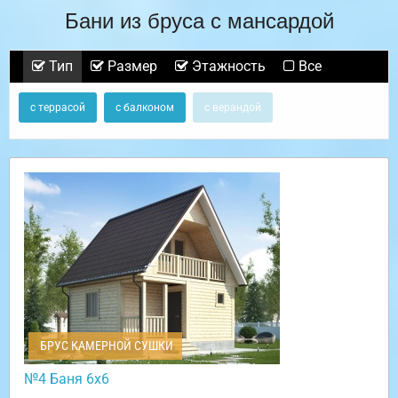
Бани из бруса с мансардой
Тип
Размер
Этажность
Все
с террасой
с балконом
с верандой
БРУС КАМЕРНОЙ СУШКИ
№4 Баня 6х6