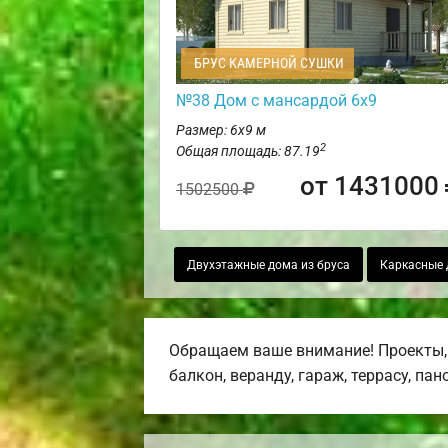
БРУС КАМЕРНОЙ СУШКИ
№38 Дом с мансардой 6х9
Размер: 6х9 м
2
Общая площадь: 87.19
от 1431000
1502500
Двухэтажные дома из бруса
Каркасные 
Обращаем ваше внимание! Проекты,
балкон, веранду, гараж, террасу, па