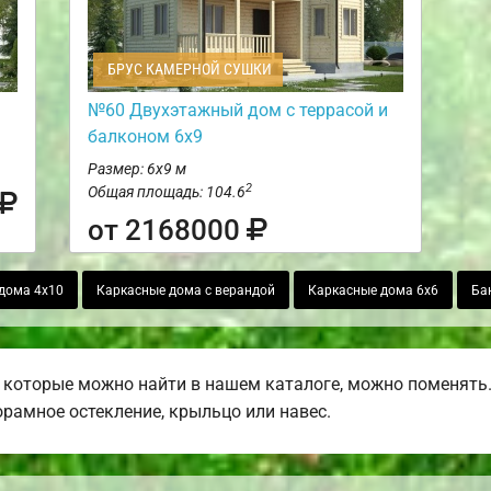
БРУС КАМЕРНОЙ СУШКИ
№60 Двухэтажный дом с террасой и
балконом 6х9
Размер: 6х9 м
2
Общая площадь: 104.6
от 2168000
дома 4х10
Каркасные дома с верандой
Каркасные дома 6х6
Бан
 которые можно найти в нашем каталоге, можно поменять
норамное остекление, крыльцо или навес.