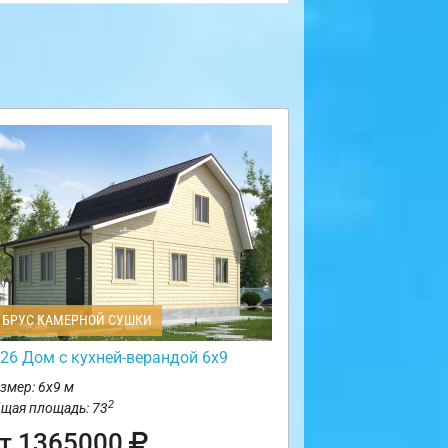
БРУС КАМЕРНОЙ СУШКИ
26 Дом с кухней-верандой 6х9
змер: 6х9 м
2
щая площадь: 73
т 1365000