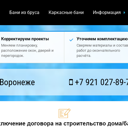
а
Бани из бруса
Каркасные бани
Информация
Корректируем проекты
Уточняем комплектацию
Меняем планировку,
Сверяем материалы и состав
расположение окон, дверей и
работ до окончательного
перегородок.
расчёта.
 Воронеже
+7 921 027-89-