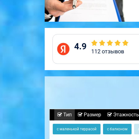
4.9
112
отзывов
Тип
Размер
Этажность
с маленькой террасой
с балконом