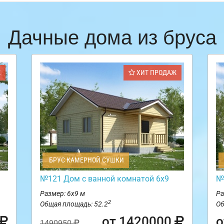
Дачные дома из бруса
Ж
ХИТ ПРОДАЖ
БРУС КАМЕРНОЙ СУШКИ
№121 Дом с ванной комнатой 6х9
№
Размер: 6х9 м
Ра
2
Общая площадь: 52.2
Об
от 1420000
о
1490950