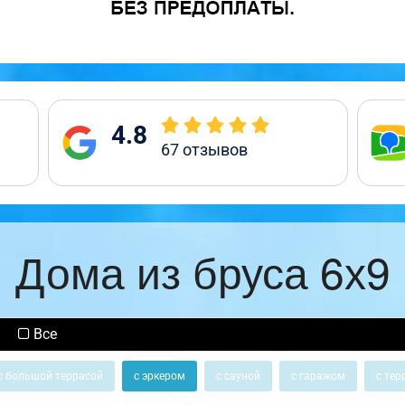
4.8
67
отзывов
Дома из бруса 6х9
Все
с большой террасой
с эркером
с сауной
с гаражом
с тер