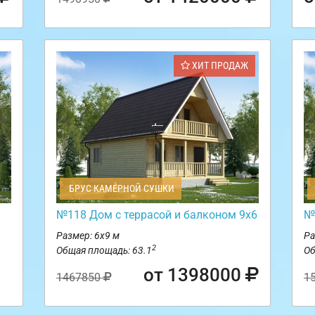
ХИТ ПРОДАЖ
БРУС КАМЕРНОЙ СУШКИ
№118 Дом с террасой и балконом 9х6
№
Размер: 6х9 м
Ра
2
Общая площадь: 63.1
Об
от 1398000
1467850
1