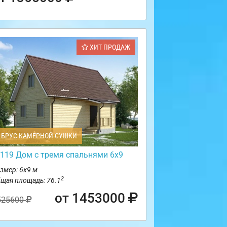
ХИТ ПРОДАЖ
БРУС КАМЕРНОЙ СУШКИ
119 Дом с тремя спальнями 6х9
змер: 6х9 м
2
щая площадь: 76.1
от 1453000
525600