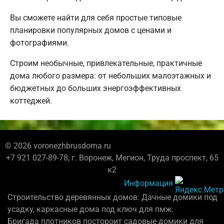
Вы сможете найти для себя простые типовые
планировки популярных домов с ценами и
фотографиями.
Строим необычные, привлекательные, практичные
дома любого размера: от небольших малоэтажных и
бюджетных до больших энергоэффективных
коттеджей.
© 2026 voronezhbrusdoma.ru
+7 921 027-89-78; г. Воронеж, Мегион, Труда проспект, 65
к2
Информация
Строительство деревянных домов: Дачные домики под
усадку, каркасные дома под ключ для пмж.
Бригада плотников постороит садовые домики для