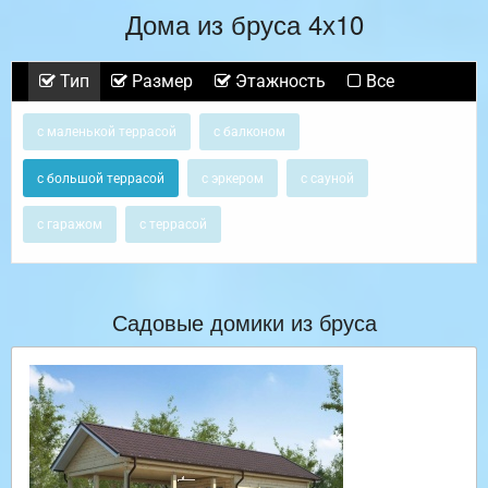
Дома из бруса 4х10
Тип
Размер
Этажность
Все
с маленькой террасой
с балконом
с большой террасой
с эркером
с сауной
с гаражом
с террасой
Садовые домики из бруса