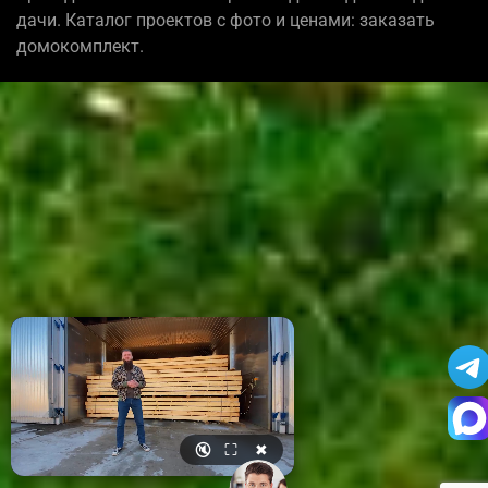
дачи. Каталог проектов с фото и ценами: заказать
домокомплект.
🔇
⛶
✖