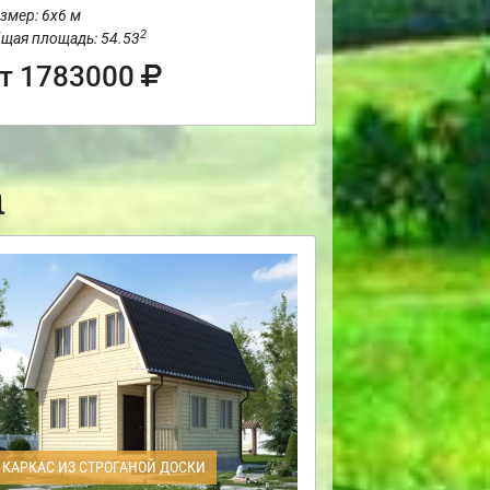
змер: 6х6 м
2
щая площадь: 54.53
т 1783000
а
КАРКАС ИЗ СТРОГАНОЙ ДОСКИ