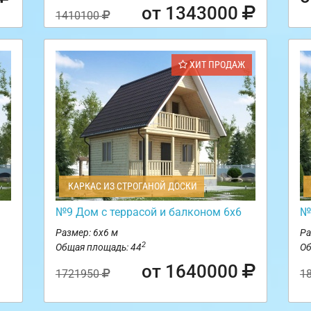
от 1343000
1410100
ХИТ ПРОДАЖ
КАРКАС ИЗ СТРОГАНОЙ ДОСКИ
№9 Дом с террасой и балконом 6х6
№
Размер: 6х6 м
Ра
2
Общая площадь: 44
Об
от 1640000
1721950
1