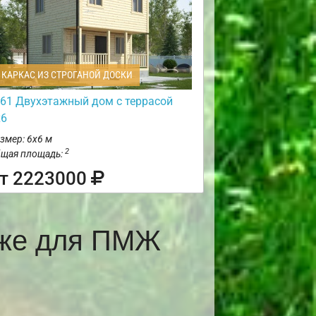
КАРКАС ИЗ СТРОГАНОЙ ДОСКИ
61 Двухэтажный дом с террасой
х6
змер: 6х6 м
2
щая площадь:
т 2223000
еже для ПМЖ