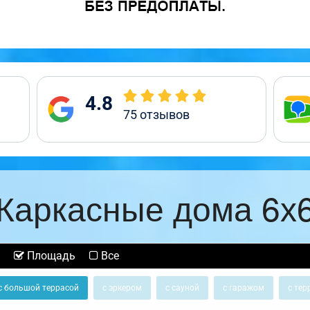
4.8
75
отзывов
Каркасные дома 6х
Площадь
Все
с большой террасой
с эркером
с сауной
с гаражом
с тер