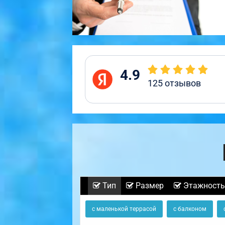
4.9
125
отзывов
Тип
Размер
Этажность
с маленькой террасой
с балконом