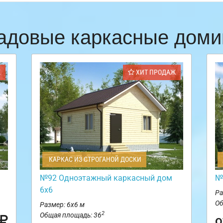
адовые каркасные доми
Ж
ХИТ ПРОДАЖ
КАРКАС ИЗ СТРОГАНОЙ ДОСКИ
№92 Одноэтажный каркасный дом
№
6х6
Ра
Об
Размер: 6х6 м
2
Общая площадь: 36
о