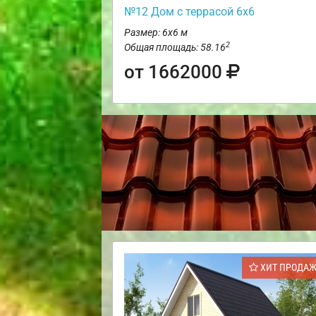
№12 Дом с террасой 6х6
Размер: 6х6 м
2
Общая площадь: 58.16
от 1662000
ХИТ ПРОДА