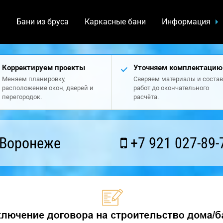
а
Бани из бруса
Каркасные бани
Информация
Корректируем проекты
Уточняем комплектацию
Меняем планировку,
Сверяем материалы и состав
расположение окон, дверей и
работ до окончательного
перегородок.
расчёта.
 Воронеже
+7 921 027-89-