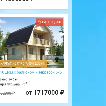
ХИТ ПРОДАЖ
КАРКАС ИЗ СТРОГАНОЙ ДОСКИ
10 Дом с балконом и террасой 6х6
змер: 6х6 м
2
щая площадь: 40
от 1717000
802800