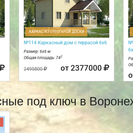
КАРКАС ИЗ СТРОГАНОЙ ДОСКИ
№114 Каркасный дом с террасой 6х6
№
6
Размер: 6х6 м
2
Общая площадь: 74
Ра
Об
от 2377000
2495800
о
сные под ключ в Ворон
Ж