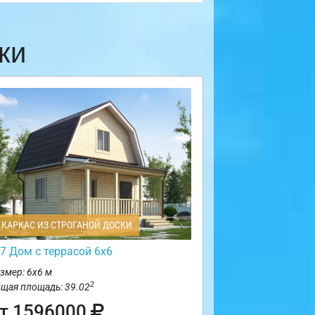
ки
КАРКАС ИЗ СТРОГАНОЙ ДОСКИ
7 Дом с террасой 6х6
змер: 6х6 м
2
щая площадь: 39.02
т 1596000