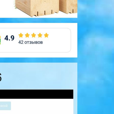
4.9
42
отзывов
6
расой