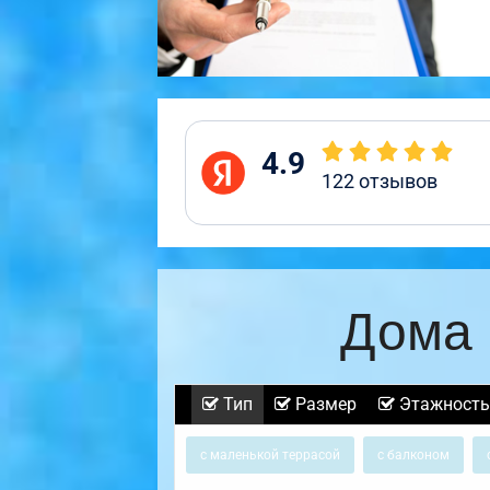
4.9
122
отзывов
Дома 
Тип
Размер
Этажность
с маленькой террасой
с балконом