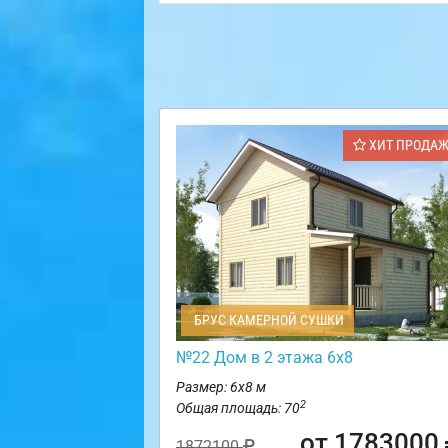
ХИТ ПРОДА
БРУС КАМЕРНОЙ СУШКИ
№22 Дом в 2 этажа 6х8
Размер: 6х8 м
2
Общая площадь: 70
от 1783000
1872100