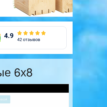
4.9
42
отзывов
ые 6х8
расой