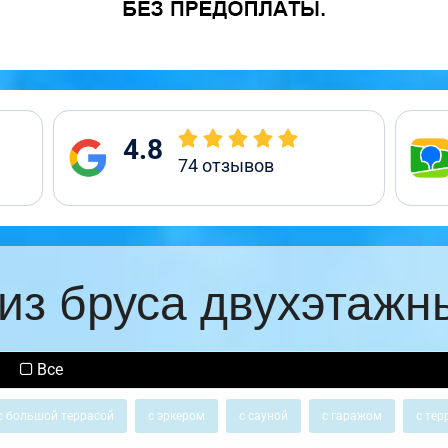
4.8
74
отзывов
из бруса двухэтажн
Все
с большой террасой
с эркером
с сауной
с гаражом
с тер