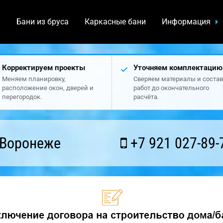
а
Бани из бруса
Каркасные бани
Информация
Корректируем проекты
Уточняем комплектацию
Меняем планировку,
Сверяем материалы и состав
расположение окон, дверей и
работ до окончательного
перегородок.
расчёта.
 Воронеже
+7 921 027-89-