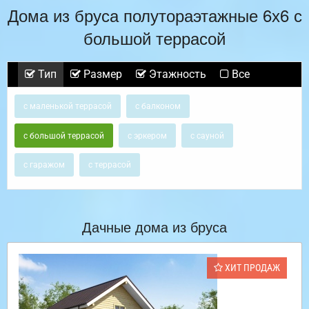
Дома из бруса полутораэтажные 6х6 с
большой террасой
Тип
Размер
Этажность
Все
с маленькой террасой
с балконом
с большой террасой
с эркером
с сауной
с гаражом
с террасой
Дачные дома из бруса
ХИТ ПРОДАЖ