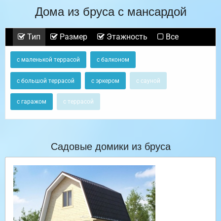
Дома из бруса с мансардой
Тип
Размер
Этажность
Все
с маленькой террасой
с балконом
с большой террасой
с эркером
с сауной
с гаражом
с террасой
Садовые домики из бруса