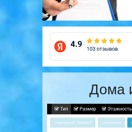
4.9
103
отзывов
Дома 
Тип
Размер
Этажность
с маленькой террасой
с балконом