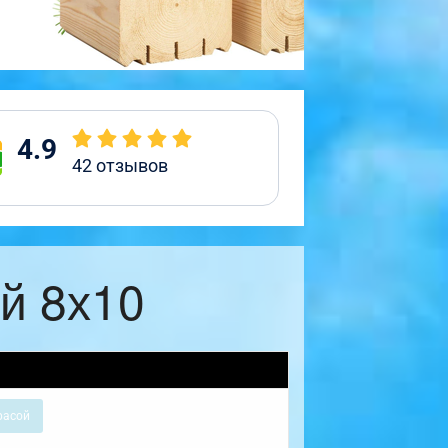
4.9
42
отзывов
й 8х10
расой