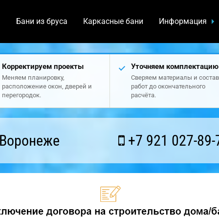
а
Бани из бруса
Каркасные бани
Информация
Корректируем проекты
Уточняем комплектацию
Меняем планировку,
Сверяем материалы и состав
расположение окон, дверей и
работ до окончательного
перегородок.
расчёта.
 Воронеже
+7 921 027-89-