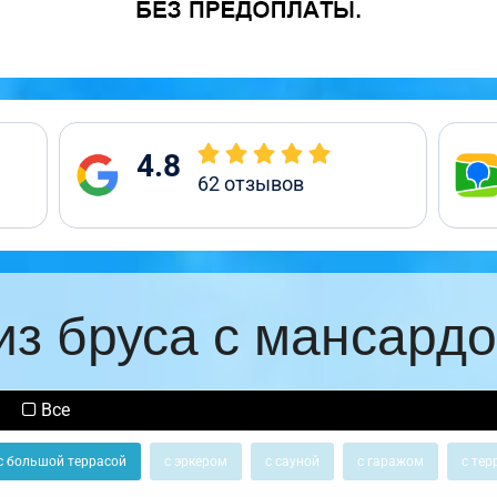
4.8
62
отзывов
из бруса с мансардо
Все
с большой террасой
с эркером
с сауной
с гаражом
с тер