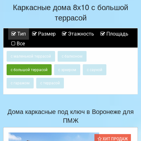
Каркасные дома 8х10 с большой
террасой
Тип
Размер
Этажность
Площадь
Все
с маленькой террасой
с балконом
с большой террасой
с эркером
с сауной
с гаражом
с террасой
Дома каркасные под ключ в Воронеже для
ПМЖ
ХИТ ПРОДАЖ