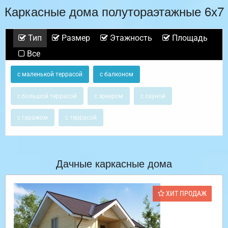
Каркасные дома полутораэтажные 6х7
Тип
Размер
Этажность
Площадь
Все
с маленькой террасой
с балконом
с большой террасой
с эркером
с сауной
с гаражом
с террасой
Дачные каркасные дома
ХИТ ПРОДАЖ